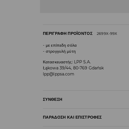
ΠΕΡΙΓΡΑΦΉ ΠΡΟΪΌΝΤΟΣ
2699X-99X
με επίπεδη σόλα
στρογγυλή μύτη
Κατασκευαστής
:
LPP S.A.
Łąkowa 39/44, 80-769 Gdańsk
lpp@lppsa.com
ΣΎΝΘΕΣΗ
Ύφασμα Ι
:
100% ΠΟΛΥΕΣΤΕΡΑΣ
ΠΑΡΆΔΟΣΗ ΚΑΙ ΕΠΙΣΤΡΟΦΈΣ
Ύφασμα IΙ
:
100% ΠΟΛΥΕΣΤΕΡΑΣ
Ύφασμα IIΙ
:
100% PVC