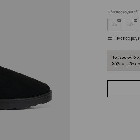
Μέγεθος
(εξαντλήθ
36
37
Πίνακας μεγ
Το προϊόν δεν
λάβετε ειδοπο