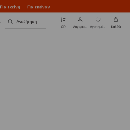
Για εκείνη
Για εκείνον
s
Αναζήτηση
GR
Λογαριασμός
Αγαπημένα
Καλάθι