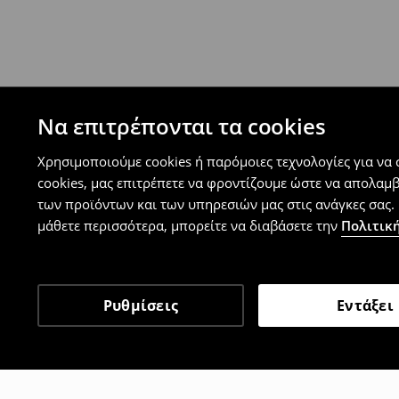
Πολιτική επιστροφών
Μπορείτε να επιστρέψετε τα προϊόντα δωρεάν
επιστροφής (δεν ισχύει για συγκεκριμένα αναβ
⟶
Λεπτομέρειες κανόνων επιστροφής
Να επιτρέπονται τα cookies
Χρησιμοποιούμε cookies ή παρόμοιες τεχνολογίες για να
cookies, μας επιτρέπετε να φροντίζουμε ώστε να απολαμ
των προϊόντων και των υπηρεσιών μας στις ανάγκες σας. 
μάθετε περισσότερα, μπορείτε να διαβάσετε την
Πολιτική
Ρυθμίσεις
Εντάξει