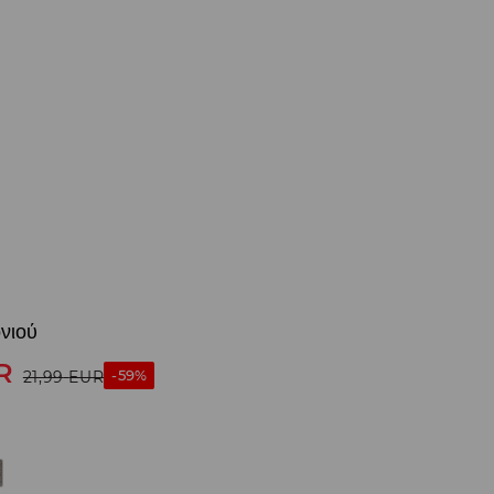
νιού
R
-59%
21,99
EUR