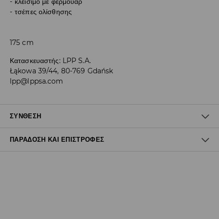
κλείσιμο με φερμουάρ
τσέπες ολίσθησης
175 cm
Κατασκευαστής
:
LPP S.A.
Łąkowa 39/44, 80-769 Gdańsk
lpp@lppsa.com
ΣΎΝΘΕΣΗ
ΠΑΡΆΔΟΣΗ ΚΑΙ ΕΠΙΣΤΡΟΦΈΣ
100% ΠΟΛΥΟΥΡΕΘΑΝΗ
Πολιτική αποστολών
Δωρεάν αποστολή από 40 EUR | Δωρεάν επιστροφή