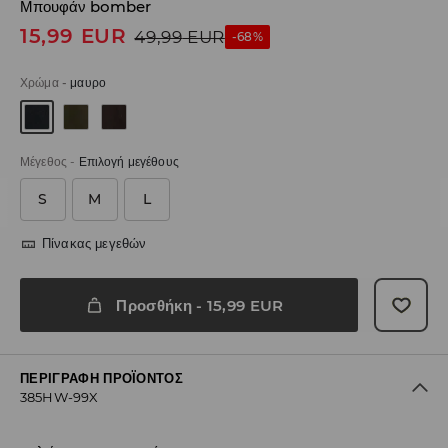
Μπουφάν bomber
15,99
EUR
49,99
EUR
-68%
Χρώμα
-
μαυρο
Μέγεθος
-
Επιλογή μεγέθους
S
M
L
Πίνακας μεγεθών
Προσθήκη
-
15,99
EUR
ΠΕΡΙΓΡΑΦΉ ΠΡΟΪΌΝΤΟΣ
385HW-99X