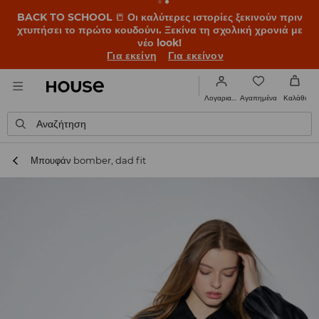
BACK TO SCHOOL
📒
Οι καλύτερες ιστορίες ξεκινούν πριν
χτυπήσει το πρώτο κουδούνι. Ξεκίνα τη σχολική χρονιά με
νέο look!
Για εκείνη
Για εκείνον
Αγαπημένα
Λογαριασμός
Καλάθι
Αναζήτηση
Μπουφάν bomber, dad fit