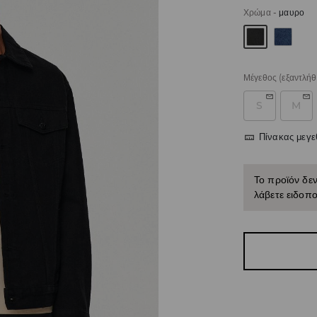
Χρώμα
-
μαυρο
Μέγεθος
(εξαντλήθ
S
M
Πίνακας μεγ
Το προϊόν δεν
λάβετε ειδοπο