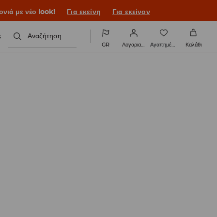
ονιά με νέο look!
Για εκείνη
Για εκείνον
s
Αναζήτηση
GR
Λογαριασμός
Αγαπημένα
Καλάθι