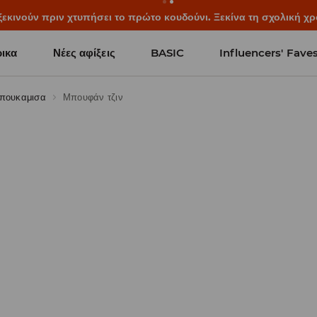
ξεκινούν πριν χτυπήσει το πρώτο κουδούνι. Ξεκίνα τη σχολική χρ
ικα
Νέες αφίξεις
BASIC
Influencers' Fave
πουκαμισα
Μπουφάν τζιν