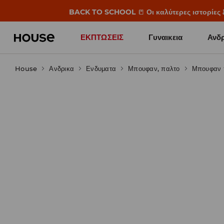
BACK TO SCHOOL
📒
Οι καλύτερες ιστορίες 
ΕΚΠΤΩΣΕΙΣ
Γυναικεια
Ανδρ
House
Ανδρικα
Ενδυματα
Μπουφαν, παλτο
Μπουφαν 