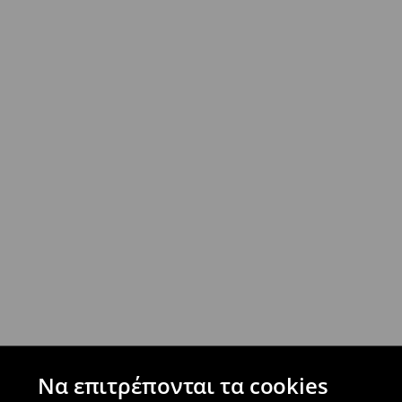
- Έως 40 EUR -
4.99 EUR
- Από 40 EUR -
ΔΩΡΕΑΝ
- Ελαχιστοποιημένη πληρωμή
Επιστροφή ταχυμετάφορα - ανατακταβλητ
- Έως 40 EUR -
4.99 EUR
- Από 40 EUR -
ΔΩΡΕΑΝ
-
μεγιστο όριο συνόλου παραγγελιών 500 EUR
⟶
Ανακαλύψτε περισσότερες πληροφορίες
Πολιτική επιστροφών
Μπορείτε να επιστρέψετε τα προϊόντα δωρεάν
επιστροφής (δεν ισχύει για συγκεκριμένα αναβ
⟶
Λεπτομέρειες κανόνων επιστροφής
Να επιτρέπονται τα cookies