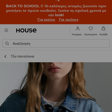
BACK TO SCHOOL
📒
Οι καλύτερες ιστορίες ξεκινούν πριν
χτυπήσει το πρώτο κουδούνι. Ξεκίνα τη σχολική χρονιά με
νέο look!
Για εκείνη
Για εκείνον
Αγαπημένα
Λογαριασμός
Καλάθι
Αναζήτηση
Τζιν παντελονια