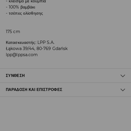
κλείσιμο με κουμπιά
100% βαμβάκι
τσέπες ολίσθησης
175 cm
Κατασκευαστής
:
LPP S.A.
Łąkowa 39/44, 80-769 Gdańsk
lpp@lppsa.com
ΣΎΝΘΕΣΗ
ΠΑΡΆΔΟΣΗ ΚΑΙ ΕΠΙΣΤΡΟΦΈΣ
100% ΒΑΜΒΑΚΙ
Πολιτική αποστολών
Δωρεάν αποστολή από 40 EUR | Δωρεάν επιστροφή