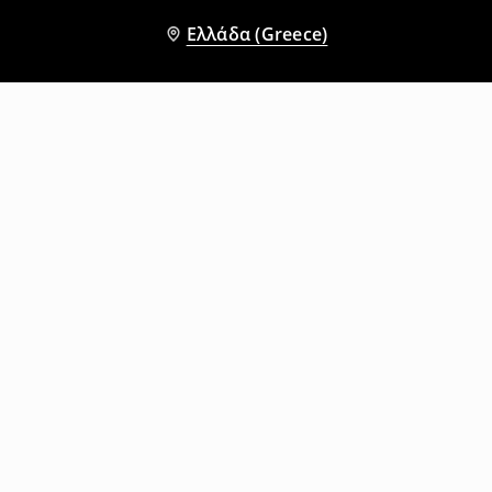
Ελλάδα (Greece)
Άλλοι πελάτες επέλεξαν επίσης
Μπουφάν σε στρατιωτικό στυλ
Μπλούζα κοντομάνικη