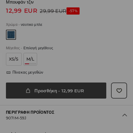
Μπουφάν τζιν
12,99
EUR
29,99
EUR
-57%
Χρώμα
-
ναυτικο μπλε
Μέγεθος
-
Επιλογή μεγέθους
XS/S
M/L
Πίνακας μεγεθών
Προσθήκη
-
12,99
EUR
ΠΕΡΙΓΡΑΦΉ ΠΡΟΪΌΝΤΟΣ
907IM-59J