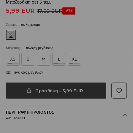
Μποξεράκια σετ 3 τεμ.
5,99
EUR
17,99
EUR
-67%
Χρώμα
-
πολυχρωμο
Μέγεθος
-
Επιλογή μεγέθους
XS
S
M
L
XL
Πίνακας μεγεθών
Προσθήκη
-
5,99
EUR
ΠΕΡΙΓΡΑΦΉ ΠΡΟΪΌΝΤΟΣ
419IR-MLC