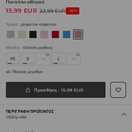
Παντελόνι αθλητικό
15,99
EUR
22,99
EUR
-30%
Χρώμα
-
χρωμα του σταφυλιου
Μέγεθος
-
Επιλογή μεγέθους
XS
S
M
L
XL
Πίνακας μεγεθών
Προσθήκη
-
15,99
EUR
ΠΕΡΙΓΡΑΦΉ ΠΡΟΪΌΝΤΟΣ
093IQ-48X