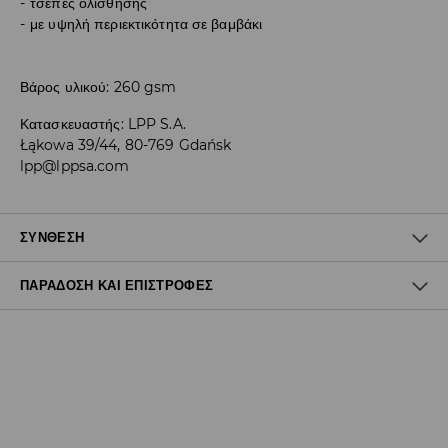
τσέπες ολίσθησης
με υψηλή περιεκτικότητα σε βαμβάκι
Βάρος υλικού: 260 gsm
Κατασκευαστής
:
LPP S.A.
Łąkowa 39/44, 80-769 Gdańsk
lpp@lppsa.com
ΣΎΝΘΕΣΗ
ΠΑΡΆΔΟΣΗ ΚΑΙ ΕΠΙΣΤΡΟΦΈΣ
60% ΒΑΜΒΑΚΙ, 40% ΠΟΛΥΕΣΤΕΡΑΣ
Πολιτική αποστολών
Δωρεάν αποστολή από 40 EUR | Δωρεάν επιστροφή