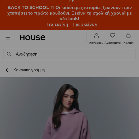
BACK TO SCHOOL
📒
Οι καλύτερες ιστορίες ξεκινούν πριν
χτυπήσει το πρώτο κουδούνι. Ξεκίνα τη σχολική χρονιά με
νέο look!
Για εκείνη
Για εκείνον
Αγαπημένα
Λογαριασμός
Καλάθι
Αναζήτηση
Κανονικη γραμμη