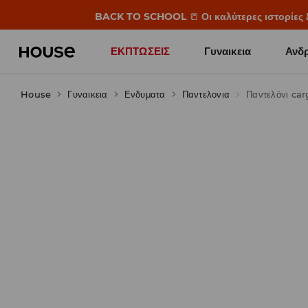
BACK TO SCHOOL
📒
Οι καλύτερες ιστορίες 
ΕΚΠΤΩΣΕΙΣ
Γυναικεια
Ανδρ
House
Γυναικεια
Ενδυματα
Παντελονια
Παντελόνι car