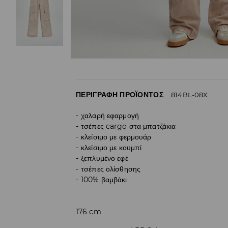
ΠΕΡΙΓΡΑΦΉ ΠΡΟΪΌΝΤΟΣ
814BL-08X
χαλαρή εφαρμογή
τσέπες cargo στα μπατζάκια
κλείσιμο με φερμουάρ
κλείσιμο με κουμπί
ξεπλυμένο εφέ
τσέπες ολίσθησης
100% βαμβάκι
176 cm