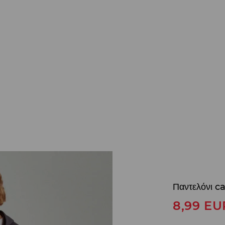
Παντελόνι c
8,99
EU