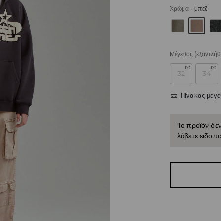
Χρώμα
-
μπεζ
Μέγεθος
(εξαντλήθ
32
34
Πίνακας μεγ
Το προϊόν δεν
λάβετε ειδοπο