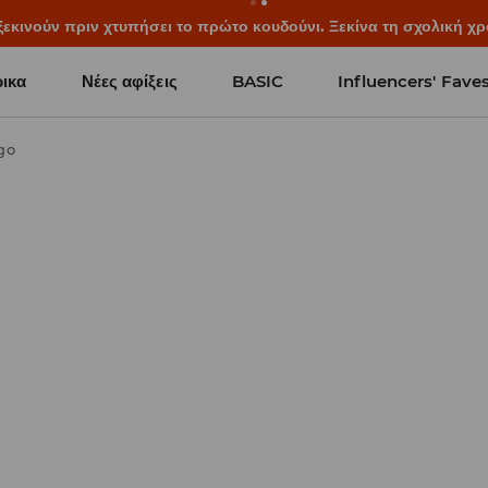
ξεκινούν πριν χτυπήσει το πρώτο κουδούνι. Ξεκίνα τη σχολική χρ
ικα
Νέες αφίξεις
BASIC
Influencers' Fave
go