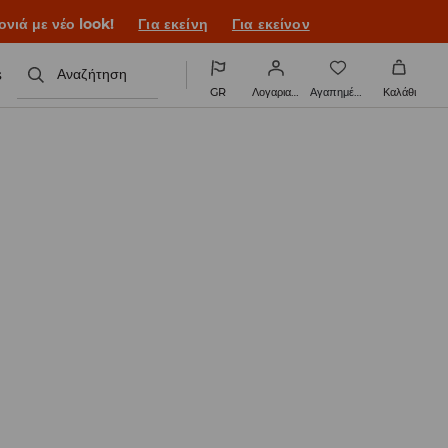
ονιά με νέο look!
Για εκείνη
Για εκείνον
s
Αναζήτηση
GR
Λογαριασμός
Αγαπημένα
Καλάθι