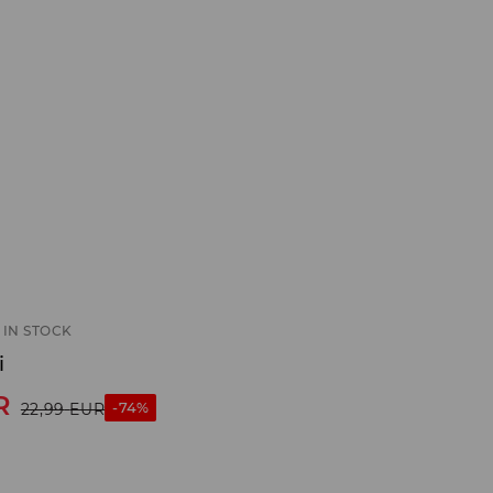
IN STOCK
i
R
-74%
22,99
EUR