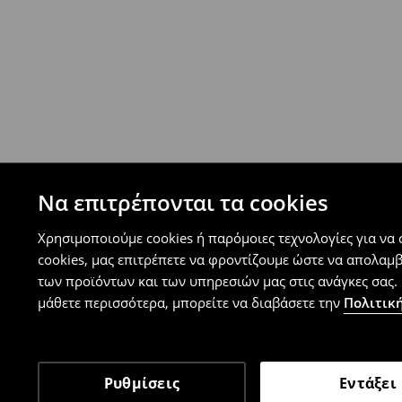
- Από 40 EUR -
ΔΩΡΕΑΝ
-
μεγιστο όριο συνόλου παραγγελιών 500 EUR
⟶
Ανακαλύψτε περισσότερες πληροφορίες
Πολιτική επιστροφών
Μπορείτε να επιστρέψετε τα προϊόντα δωρεάν
επιστροφής (δεν ισχύει για συγκεκριμένα αναβ
⟶
Λεπτομέρειες κανόνων επιστροφής
Να επιτρέπονται τα cookies
Χρησιμοποιούμε cookies ή παρόμοιες τεχνολογίες για να
cookies, μας επιτρέπετε να φροντίζουμε ώστε να απολαμ
των προϊόντων και των υπηρεσιών μας στις ανάγκες σας. 
μάθετε περισσότερα, μπορείτε να διαβάσετε την
Πολιτική
Ρυθμίσεις
Εντάξει