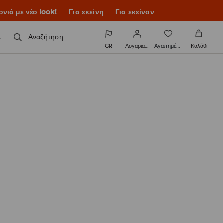
ονιά με νέο look!
Για εκείνη
Για εκείνον
s
Αναζήτηση
GR
Λογαριασμός
Αγαπημένα
Καλάθι