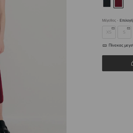
Μέγεθος
-
Επιλογή
XS
S
Πίνακας μεγ