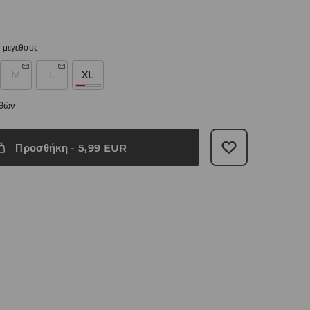
 μεγέθους
M
L
XL
εθών
Προσθήκη
-
5,99
EUR