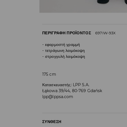
ΠΕΡΙΓΡΑΦΉ ΠΡΟΪΌΝΤΟΣ
697IW-93X
εφαρμοστή γραμμή
τετράγωνη λαιμόκοψη
στρογγυλή λαιμόκοψη
175 cm
Κατασκευαστής
:
LPP S.A.
Łąkowa 39/44, 80-769 Gdańsk
lpp@lppsa.com
ΣΎΝΘΕΣΗ