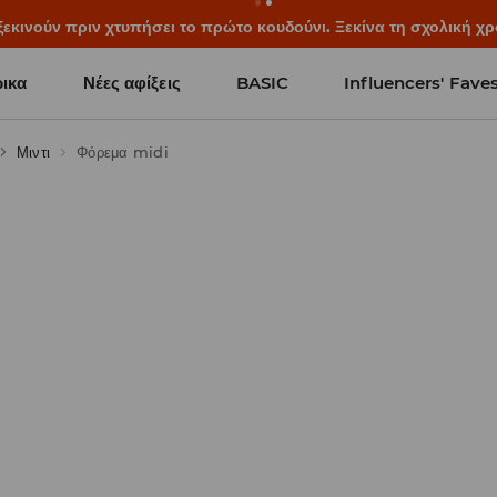
ξεκινούν πριν χτυπήσει το πρώτο κουδούνι. Ξεκίνα τη σχολική χρ
ικα
Νέες αφίξεις
BASIC
Influencers' Fave
Μιντι
Φόρεμα midi