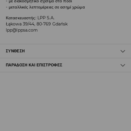
με διακοσμητικό σχίσιμο στο πόδι
μεταλλικές λεπτομέρειες σε ασημί χρώμα
Κατασκευαστής
:
LPP S.A.
Łąkowa 39/44, 80-769 Gdańsk
lpp@lppsa.com
ΣΎΝΘΕΣΗ
ΠΑΡΆΔΟΣΗ ΚΑΙ ΕΠΙΣΤΡΟΦΈΣ
95% ΠΟΛΥΕΣΤΕΡΑΣ, 5% ΕΛΑΣΤΑΝ
Πολιτική αποστολών
Δωρεάν αποστολή από 40 EUR | Δωρεάν επιστροφή
Σημειώστε παράδοση
(
4 - 9 εργάσιμες ημέρες
):
- Έως 40 EUR -
3.99 EUR
- Από 40 EUR -
ΔΩΡΕΑΝ