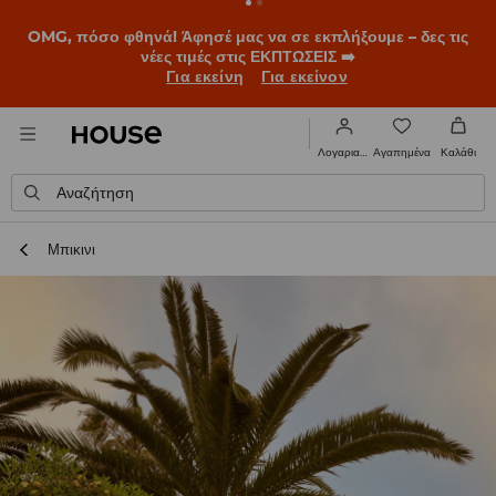
BACK TO SCHOOL
📒
Οι καλύτερες ιστορίες ξεκινούν πριν
χτυπήσει το πρώτο κουδούνι. Ξεκίνα τη σχολική χρονιά με
νέο look!
Για εκείνη
Για εκείνον
Αγαπημένα
Λογαριασμός
Καλάθι
Αναζήτηση
Μπικινι