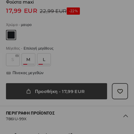
Φούστα maxi
17,99
EUR
22,99
EUR
-22%
Χρώμα
-
μαυρο
Μέγεθος
-
Επιλογή μεγέθους
S
M
L
Πίνακας μεγεθών
Προσθήκη
-
17,99
EUR
ΠΕΡΙΓΡΑΦΉ ΠΡΟΪΌΝΤΟΣ
786IU-99X