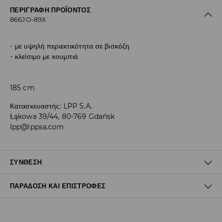
ΠΕΡΙΓΡΑΦΉ ΠΡΟΪΌΝΤΟΣ
866JO-89X
με υψηλή περιεκτικότητα σε βισκόζη
κλείσιμο με κουμπιά
185 cm
Κατασκευαστής
:
LPP S.A.
Łąkowa 39/44, 80-769 Gdańsk
lpp@lppsa.com
ΣΎΝΘΕΣΗ
ΠΑΡΆΔΟΣΗ ΚΑΙ ΕΠΙΣΤΡΟΦΈΣ
76% ΒΙΣΚΟΖΗ, 16% ΒΑΜΒΑΚΙ, 8% ΛΙΝΟ
Πολιτική αποστολών