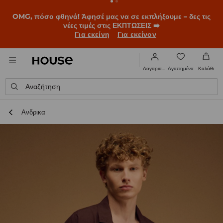
BACK TO SCHOOL
📒
Οι καλύτερες ιστορίες ξεκινούν πριν
χτυπήσει το πρώτο κουδούνι. Ξεκίνα τη σχολική χρονιά με
νέο look!
Για εκείνη
Για εκείνον
Αγαπημένα
Λογαριασμός
Καλάθι
Αναζήτηση
Ανδρικα