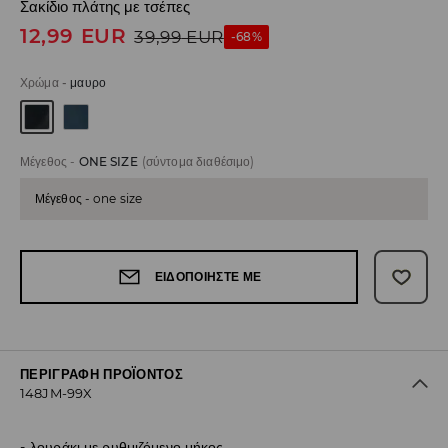
Σακίδιο πλάτης με τσέπες
12,99
EUR
39,99
EUR
-68%
Χρώμα
-
μαυρο
Μέγεθος
-
ONE SIZE
(σύντομα διαθέσιμο)
Μέγεθος - one size
ΕΙΔΟΠΟΙΉΣΤΕ ΜΕ
ΠΕΡΙΓΡΑΦΉ ΠΡΟΪΌΝΤΟΣ
148JM-99X
λουράκι με ρυθμιζόμενο μήκος