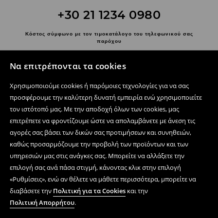
+30 21 1234 0980
Κόστος σύμφωνο με τον τιμοκατάλογο του τηλεφωνικού σας
παρόχου
Επικοινωνήστε μαζί μας
Να επιτρέπονται τα cookies
Χρησιμοποιήστε τη φόρμα επικοινωνίας
Χρησιμοποιούμε cookies ή παρόμοιες τεχνολογίες για να σας
Ακολουθήστε μας
προσφέρουμε την καλύτερη δυνατή εμπειρία ενώ χρησιμοποιείτε
τον ιστότοπό μας. Με την αποδοχή όλων των cookies, μας
επιτρέπετε να φροντίζουμε ώστε να απολαμβάνετε με άνεση τις
αγορές σας βάσει των δικών σας προτιμήσεων και συνηθειών,
Κέντρο βοήθειας
καθώς προσαρμόζουμε την προβολή των προϊόντων και των
Ηλεκτρονικές αγορές
υπηρεσιών μας στις ανάγκες σας. Μπορείτε να αλλάξετε την
επιλογή σας ανά πάσα στιγμή, κάνοντας κλικ στην επιλογή
Όροι και συνθήκες
«Ρυθμίσεις», ενώ αν θέλετε να μάθετε περισσότερα, μπορείτε να
διαβάσετε την
Πολιτική για τα Cookies
και την
Πολιτική Απορρήτου
Πολιτική Απορρήτου
.
Εταιρεία