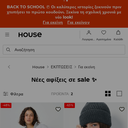
BACK TO SCHOOL
📒
Οι καλύτερες ιστορίες ξεκινούν πριν
χτυπήσει το πρώτο κουδούνι. Ξεκίνα τη σχολική χρονιά με
νέο look!
Για εκείνη
Για εκείνον
Αγαπημένα
Λογαριασμός
Καλάθι
Αναζήτηση
House
ΕΚΠΤΩΣΕΙΣ
Για εκείνη
Νέες αφίξεις σε sale ✨️
Φίλτρα
ΠΡΟΪΌΝΤΑ
:
2
-48%
-63%