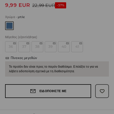
9,99
EUR
22,99
EUR
-57%
Χρώμα
-
μπλε
Μέγεθος
(εξαντλήθηκε)
36
37
38
39
40
41
Πίνακας μεγεθών
Το προϊόν δεν είναι προς το παρόν διαθέσιμο. Επιλέξτε το για να
λάβετε ειδοποίηση σχετικά με τη διαθεσιμότητα.
ΕΙΔΟΠΟΙΉΣΤΕ ΜΕ