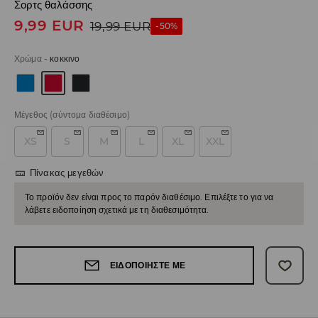
Σορτς θαλάσσης
9,99
EUR
19,99
EUR
-50%
Χρώμα
-
κοκκινο
Μέγεθος
(σύντομα διαθέσιμο)
XS
S
M
L
XL
XXL
Πίνακας μεγεθών
Το προϊόν δεν είναι προς το παρόν διαθέσιμο. Επιλέξτε το για να
λάβετε ειδοποίηση σχετικά με τη διαθεσιμότητα.
ΕΙΔΟΠΟΙΉΣΤΕ ΜΕ