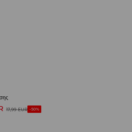
σης
R
-50%
17,99
EUR