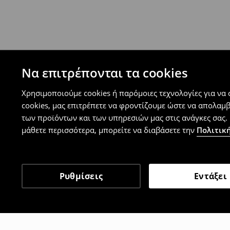
Πολιτική επιστροφών
Μπορείτε να επιστρέψετε τα προϊόντα δωρεάν
επιστροφής (δεν ισχύει για συγκεκριμένα αναβ
⟶
Λεπτομέρειες κανόνων επιστροφής
Να επιτρέπονται τα cookies
Χρησιμοποιούμε cookies ή παρόμοιες τεχνολογίες για να
cookies, μας επιτρέπετε να φροντίζουμε ώστε να απολαμ
των προϊόντων και των υπηρεσιών μας στις ανάγκες σας. 
μάθετε περισσότερα, μπορείτε να διαβάσετε την
Πολιτική
Ρυθμίσεις
Εντάξει