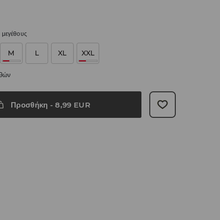
 μεγέθους
M
L
XL
XXL
εθών
Προσθήκη
-
8,99
EUR