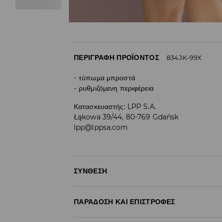
ΠΕΡΙΓΡΑΦΉ ΠΡΟΪΌΝΤΟΣ
834JK-99X
τύπωμα μπροστά
ρυθμιζόμενη περιφέρεια
Κατασκευαστής
:
LPP S.A.
Łąkowa 39/44, 80-769 Gdańsk
lpp@lppsa.com
ΣΎΝΘΕΣΗ
92% ΠΟΛΥΕΣΤΕΡΑΣ, 8% ΕΛΑΣΤΑΝ
ΠΑΡΆΔΟΣΗ ΚΑΙ ΕΠΙΣΤΡΟΦΈΣ