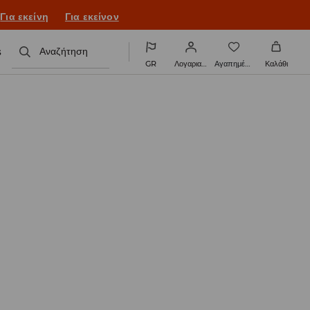
ονιά με νέο look!
Για εκείνη
Για εκείνον
s
Αναζήτηση
GR
Λογαριασμός
Αγαπημένα
Καλάθι