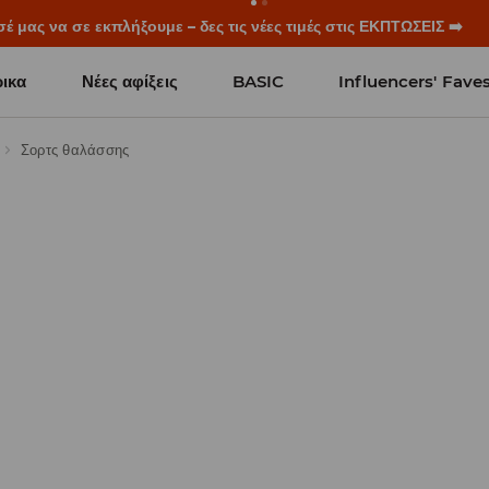
ξεκινούν πριν χτυπήσει το πρώτο κουδούνι. Ξεκίνα τη σχολική χρ
ικα
Νέες αφίξεις
BASIC
Influencers' Fave
Σορτς θαλάσσης