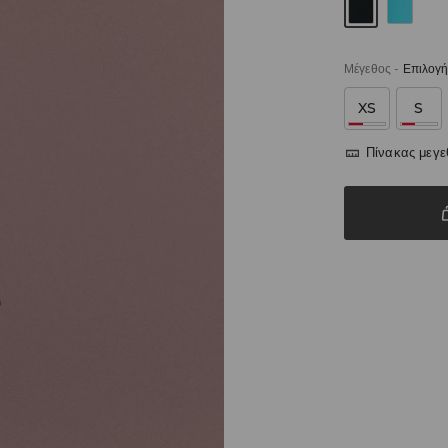
Μέγεθος
-
Επιλογή
XS
S
Πίνακας μεγ