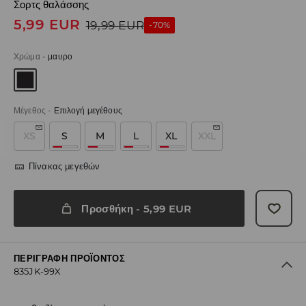
Σορτς θαλάσσης
5,99
EUR
19,99
EUR
-70%
Χρώμα
-
μαυρο
Μέγεθος
-
Επιλογή μεγέθους
XS
S
M
L
XL
XXL
Πίνακας μεγεθών
Προσθήκη
-
5,99
EUR
ΠΕΡΙΓΡΑΦΉ ΠΡΟΪΌΝΤΟΣ
835JK-99X