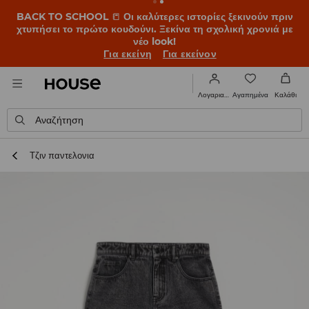
BACK TO SCHOOL
📒
Οι καλύτερες ιστορίες ξεκινούν πριν
χτυπήσει το πρώτο κουδούνι. Ξεκίνα τη σχολική χρονιά με
νέο look!
Για εκείνη
Για εκείνον
Αγαπημένα
Λογαριασμός
Καλάθι
Αναζήτηση
Τζιν παντελονια