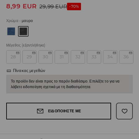
8,99
EUR
29,99
EUR
-70%
Χρώμα
-
μαυρο
Μέγεθος
(εξαντλήθηκε)
28
29
30
31
32
33
34
36
Πίνακας μεγεθών
Το προϊόν δεν είναι προς το παρόν διαθέσιμο. Επιλέξτε το για να
λάβετε ειδοποίηση σχετικά με τη διαθεσιμότητα.
ΕΙΔΟΠΟΙΉΣΤΕ ΜΕ