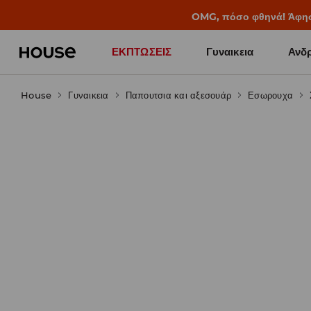
BACK TO SCHOOL
📒
Οι καλύτερες ιστορίες 
ΕΚΠΤΩΣΕΙΣ
Γυναικεια
Ανδρ
House
Γυναικεια
Παπουτσια και αξεσουάρ
Εσωρουχα