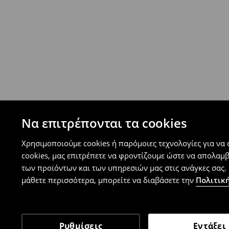
⟶
Ανακαλύψτε περισσότερες πληροφορίες
Πολιτική επιστροφών
Μπορείτε να επιστρέψετε τα προϊόντα δωρεάν
επιστροφής (δεν ισχύει για συγκεκριμένα αναβ
⟶
Λεπτομέρειες κανόνων επιστροφής
Να επιτρέπονται τα cookies
Χρησιμοποιούμε cookies ή παρόμοιες τεχνολογίες για να
cookies, μας επιτρέπετε να φροντίζουμε ώστε να απολαμ
των προϊόντων και των υπηρεσιών μας στις ανάγκες σας. 
μάθετε περισσότερα, μπορείτε να διαβάσετε την
Πολιτική
Ρυθμίσεις
Εντάξει