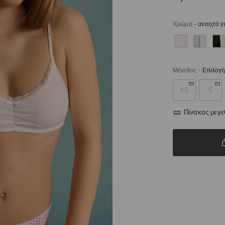
Χρώμα
-
ανοιχτό γ
Μέγεθος
-
Επιλογή
XS
S
Πίνακας μεγ