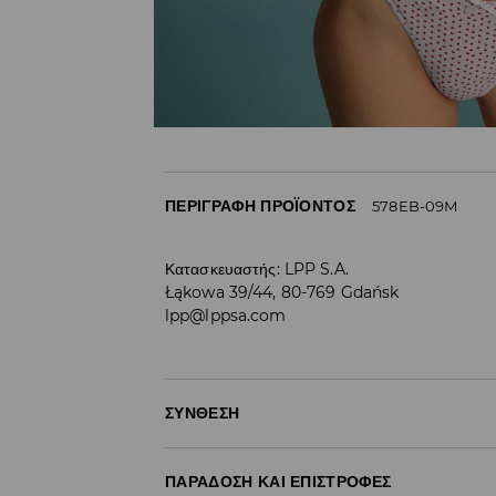
ΠΕΡΙΓΡΑΦΉ ΠΡΟΪΌΝΤΟΣ
578EB-09M
Κατασκευαστής
:
LPP S.A.
Łąkowa 39/44, 80-769 Gdańsk
lpp@lppsa.com
ΣΎΝΘΕΣΗ
100% ΒΑΜΒΑΚΙ
ΠΑΡΆΔΟΣΗ ΚΑΙ ΕΠΙΣΤΡΟΦΈΣ