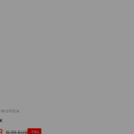
IN STOCK
κ
R
-75%
15,99
EUR