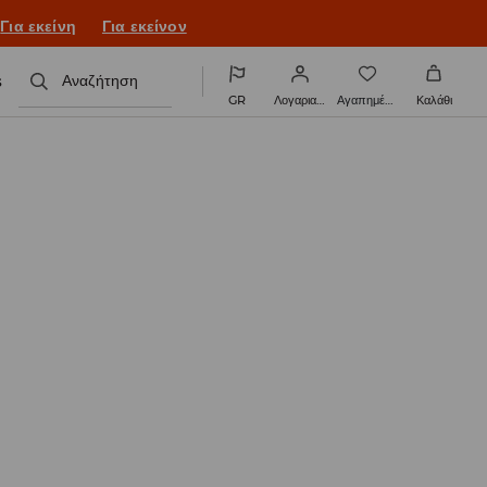
ονιά με νέο look!
Για εκείνη
Για εκείνον
s
Αναζήτηση
GR
Λογαριασμός
Αγαπημένα
Καλάθι