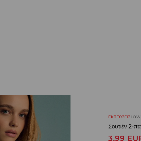
ΕΚΠΤΩΣΕΙΣ
LOW 
Σουτιέν 2-πα
3,99
EU