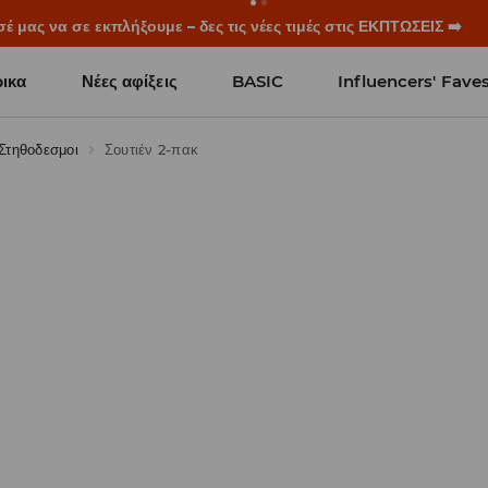
ξεκινούν πριν χτυπήσει το πρώτο κουδούνι. Ξεκίνα τη σχολική χρ
ικα
Νέες αφίξεις
BASIC
Influencers' Fave
Στηθοδεσμοι
Σουτιέν 2-πακ