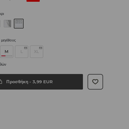
κρι
 μεγέθους
M
L
XL
εθών
Προσθήκη
-
3,99
EUR