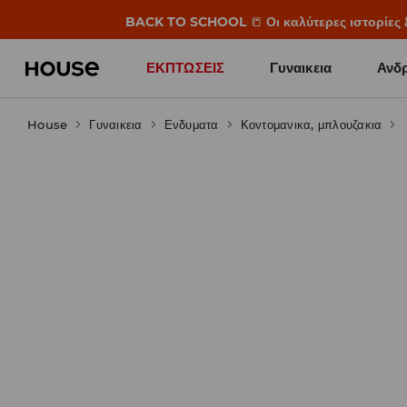
BACK TO SCHOOL
📒
Οι καλύτερες ιστορίες 
ΕΚΠΤΩΣΕΙΣ
Γυναικεια
Ανδρ
House
Γυναικεια
Ενδυματα
Κοντομανικα, μπλουζακια