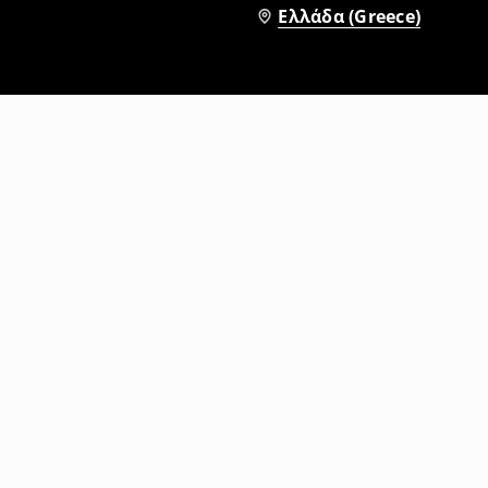
Ελλάδα (Greece)
Τοπ bandeau
5
,
99
EUR
9,99
EUR