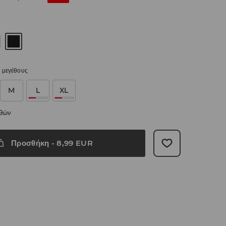
 μεγέθους
M
L
XL
εθών
Προσθήκη
-
8,99
EUR