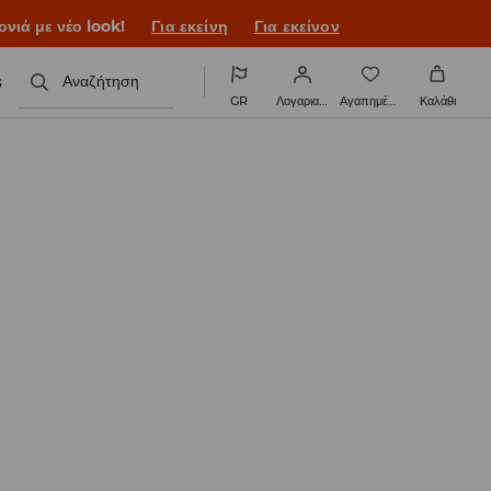
ονιά με νέο look!
Για εκείνη
Για εκείνον
s
Αναζήτηση
GR
Λογαριασμός
Αγαπημένα
Καλάθι