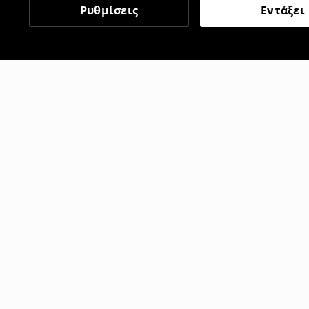
Ρυθμίσεις
Εντάξει
Άλλοι πελάτες επέλεξαν 
Τοπ bandeau
Τοπ bande
2
,
99
EUR
5
,
99
EUR
12,99
EUR
12