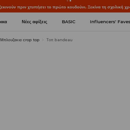
ξεκινούν πριν χτυπήσει το πρώτο κουδούνι. Ξεκίνα τη σχολική χρ
ικα
Νέες αφίξεις
BASIC
Influencers' Fave
Μπλουζακια crop top
Τοπ bandeau