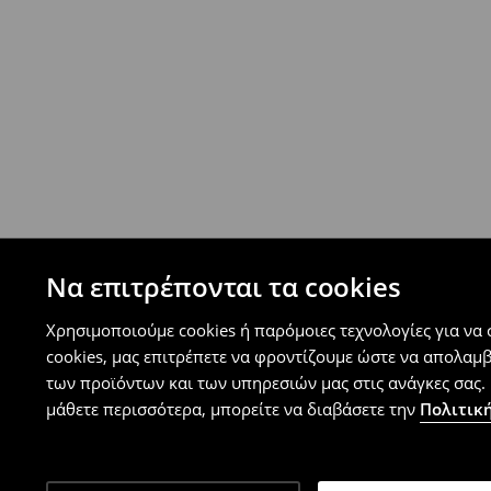
⟶
Ανακαλύψτε περισσότερες πληροφορίες
Πολιτική επιστροφών
Μπορείτε να επιστρέψετε τα προϊόντα δωρεάν
επιστροφής (δεν ισχύει για συγκεκριμένα αναβ
⟶
Λεπτομέρειες κανόνων επιστροφής
Να επιτρέπονται τα cookies
Χρησιμοποιούμε cookies ή παρόμοιες τεχνολογίες για να
cookies, μας επιτρέπετε να φροντίζουμε ώστε να απολαμ
των προϊόντων και των υπηρεσιών μας στις ανάγκες σας. 
μάθετε περισσότερα, μπορείτε να διαβάσετε την
Πολιτική