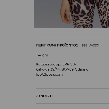
ΠΕΡΙΓΡΑΦΉ ΠΡΟΪΌΝΤΟΣ
882IW-99X
174 cm
Κατασκευαστής
:
LPP S.A.
Łąkowa 39/44, 80-769 Gdańsk
lpp@lppsa.com
ΣΎΝΘΕΣΗ
92% ΠΟΛΥΑΜΙΔΗ, 8% ΕΛΑΣΤΑΝ