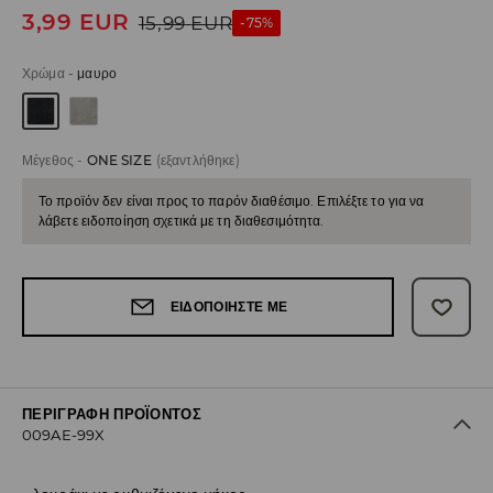
3,99
EUR
15,99
EUR
-75%
Χρώμα
-
μαυρο
Μέγεθος
-
ONE SIZE
(εξαντλήθηκε)
Το προϊόν δεν είναι προς το παρόν διαθέσιμο. Επιλέξτε το για να
λάβετε ειδοποίηση σχετικά με τη διαθεσιμότητα.
ΕΙΔΟΠΟΙΉΣΤΕ ΜΕ
ΠΕΡΙΓΡΑΦΉ ΠΡΟΪΌΝΤΟΣ
009AE-99X