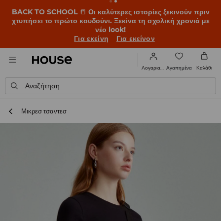
BACK TO SCHOOL
📒
Οι καλύτερες ιστορίες ξεκινούν πριν
χτυπήσει το πρώτο κουδούνι. Ξεκίνα τη σχολική χρονιά με
νέο look!
Για εκείνη
Για εκείνον
Αγαπημένα
Λογαριασμός
Καλάθι
Αναζήτηση
Μικρεσ τσαντεσ