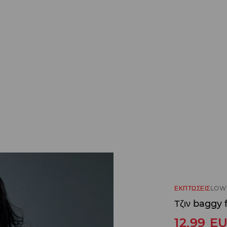
ΕΚΠΤΩΣΕΙΣ
LOW 
Τζιν baggy f
12,99
E