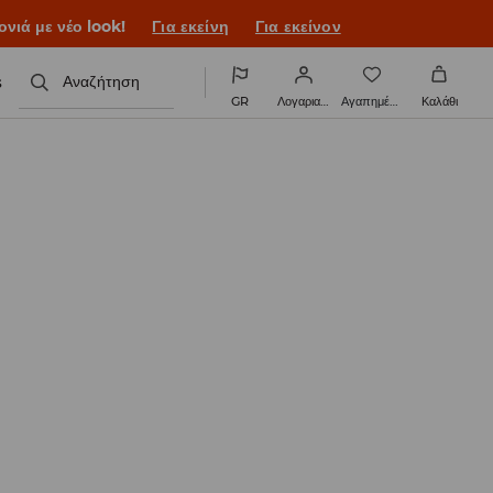
νιά με νέο look!
Για εκείνη
Για εκείνον
s
Αναζήτηση
GR
Λογαριασμός
Αγαπημένα
Καλάθι