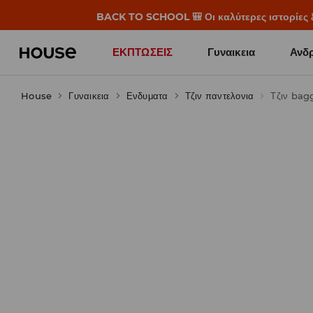
BACK TO SCHOOL 🎒 Οι καλύτερες ιστορίες ξε
ΕΚΠΤΩΣΕΙΣ
Γυναικεια
Ανδρ
House
Γυναικεια
Ενδυματα
Τζιν παντελονια
Τζιν bagg