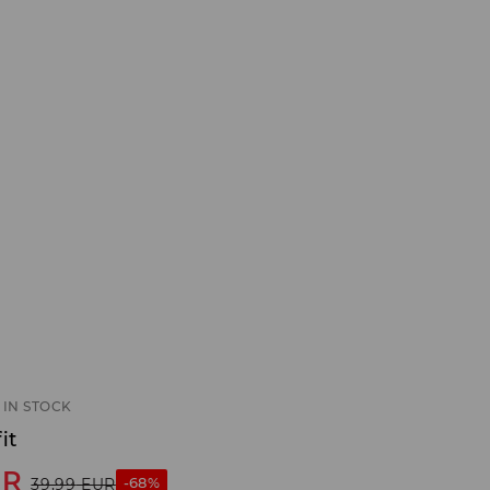
IN STOCK
it
UR
-68%
39,99
EUR