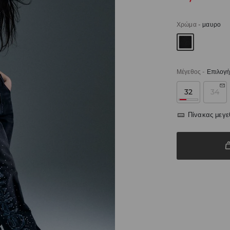
Χρώμα
-
μαυρο
Μέγεθος
-
Επιλογή
32
34
Πίνακας μεγ