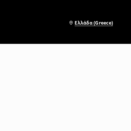
Ελλάδα (Greece)
Τζιν baggy fit