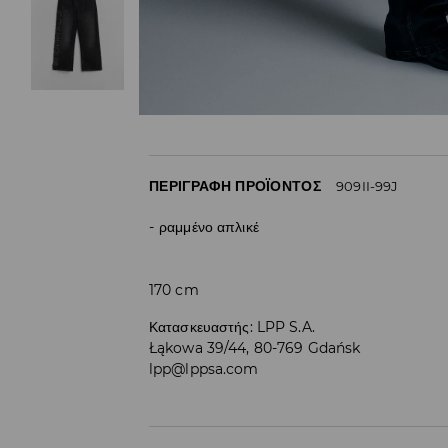
ΠΕΡΙΓΡΑΦΉ ΠΡΟΪΌΝΤΟΣ
909II-99J
ραμμένο απλικέ
170 cm
Κατασκευαστής
:
LPP S.A.
Łąkowa 39/44, 80-769 Gdańsk
lpp@lppsa.com