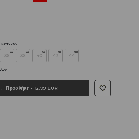
 μεγέθους
36
38
40
42
44
εθών
Προσθήκη
-
12,99
EUR