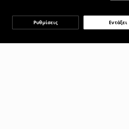
Ρυθμίσεις
Εντάξει
Άλλοι πελάτες επέλεξαν 
Τζιν barrel fit
Τζιν baggy f