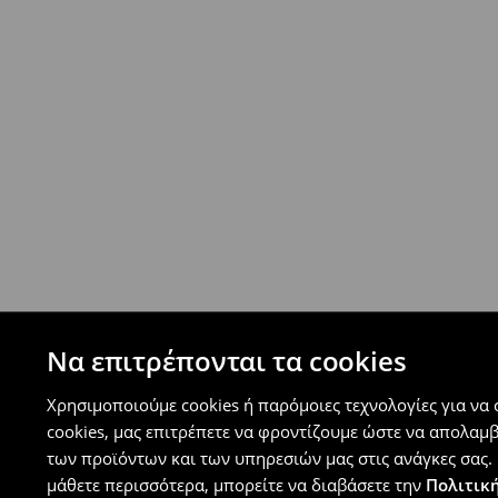
- Έως 40 EUR -
4.99 EUR
- Από 40 EUR -
ΔΩΡΕΑΝ
-
μεγιστο όριο συνόλου παραγγελιών 500 EUR
⟶
Ανακαλύψτε περισσότερες πληροφορίες
Πολιτική επιστροφών
Μπορείτε να επιστρέψετε τα προϊόντα δωρεάν
επιστροφής (δεν ισχύει για συγκεκριμένα αναβ
⟶
Λεπτομέρειες κανόνων επιστροφής
Να επιτρέπονται τα cookies
Χρησιμοποιούμε cookies ή παρόμοιες τεχνολογίες για να
cookies, μας επιτρέπετε να φροντίζουμε ώστε να απολαμ
των προϊόντων και των υπηρεσιών μας στις ανάγκες σας. 
μάθετε περισσότερα, μπορείτε να διαβάσετε την
Πολιτική