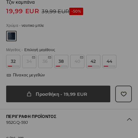
Τζιν καμπάνα
19,99
EUR
39,99
EUR
-50%
Χρώμα
-
ναυτικο μπλε
Μέγεθος
-
Επιλογή μεγέθους
32
34
36
38
40
42
44
Πίνακας μεγεθών
Προσθήκη
-
19,99
EUR
ΠΕΡΙΓΡΑΦΉ ΠΡΟΪΌΝΤΟΣ
952GQ-59J