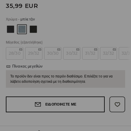
35,99
EUR
Χρώμα
-
μπλε τζιν
Μέγεθος
(εξαντλήθηκε)
28/30
29/32
30/30
30/32
31/32
32/32
32/3
Πίνακας μεγεθών
Το προϊόν δεν είναι προς το παρόν διαθέσιμο. Επιλέξτε το για να
λάβετε ειδοποίηση σχετικά με τη διαθεσιμότητα.
ΕΙΔΟΠΟΙΉΣΤΕ ΜΕ