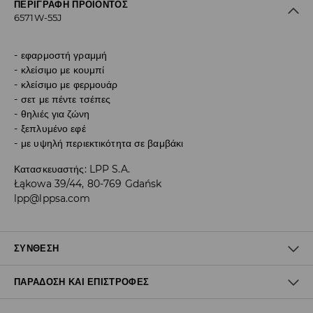
ΠΕΡΙΓΡΑΦΉ ΠΡΟΪΌΝΤΟΣ
6571W-55J
εφαρμοστή γραμμή
κλείσιμο με κουμπί
κλείσιμο με φερμουάρ
σετ με πέντε τσέπες
θηλιές για ζώνη
ξεπλυμένο εφέ
με υψηλή περιεκτικότητα σε βαμβάκι
Κατασκευαστής
:
LPP S.A.
Łąkowa 39/44, 80-769 Gdańsk
lpp@lppsa.com
ΣΎΝΘΕΣΗ
ΠΑΡΆΔΟΣΗ ΚΑΙ ΕΠΙΣΤΡΟΦΈΣ
Ύφασμα I
:
98% ΒΑΜΒΑΚΙ, 2% ΕΛΑΣΤΑΝ
ΠΛΥΝΤΗΡΙΟ ΣΤΗ ΜΕΓ. ΘΕΡΜΟΚΡΑΣΙΑ 30° C - ΚΑΝΟΝΙΚΗ