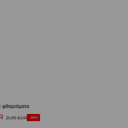
ε φθαρσίματα
R
-59%
21,99
EUR