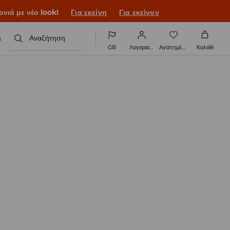
ονιά με νέο look!
Για εκείνη
Για εκείνον
s
Αναζήτηση
GR
Λογαριασμός
Αγαπημένα
Καλάθι