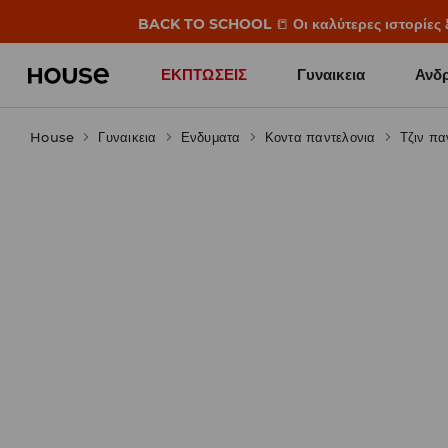
BACK TO SCHOOL
📒
Οι καλύτερες ιστορίες 
ΕΚΠΤΩΣΕΙΣ
Γυναικεια
Ανδρ
House
Γυναικεια
Ενδυματα
Κοντα παντελονια
Τζιν πα