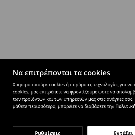
⟶
Ανακαλύψτε περισσότερες πληροφορίες
Πολιτική επιστροφών
Μπορείτε να επιστρέψετε τα προϊόντα δωρεάν
επιστροφής (δεν ισχύει για συγκεκριμένα αναβ
⟶
Λεπτομέρειες κανόνων επιστροφής
Να επιτρέπονται τα cookies
Χρησιμοποιούμε cookies ή παρόμοιες τεχνολογίες για να
cookies, μας επιτρέπετε να φροντίζουμε ώστε να απολαμ
των προϊόντων και των υπηρεσιών μας στις ανάγκες σας. 
μάθετε περισσότερα, μπορείτε να διαβάσετε την
Πολιτική
Ρυθμίσεις
Εντάξει