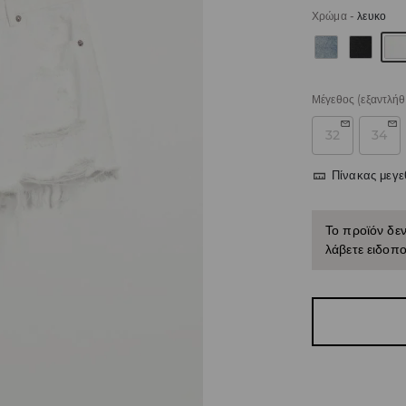
Χρώμα
-
λευκο
Μέγεθος
(εξαντλήθ
32
34
Πίνακας μεγ
Το προϊόν δεν
λάβετε ειδοπο