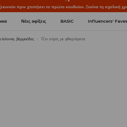
ξεκινούν πριν χτυπήσει το πρώτο κουδούνι. Ξεκίνα τη σχολική χρ
ικα
Νέες αφίξεις
BASIC
Influencers' Fave
ντελονια, βερμούδες
Τζιν σορτς με φθαρσίματα