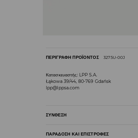
ΠΕΡΙΓΡΑΦΉ ΠΡΟΪΌΝΤΟΣ
3275U-00J
Κατασκευαστής
:
LPP S.A.
Łąkowa 39/44, 80-769 Gdańsk
lpp@lppsa.com
ΣΎΝΘΕΣΗ
Ύφασμα I
:
100% COTTON
ΠΑΡΆΔΟΣΗ ΚΑΙ ΕΠΙΣΤΡΟΦΈΣ