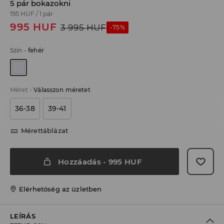
5 pár bokazokni
195 HUF
/
1 pár
995
HUF
3 995
HUF
-75%
Szín
-
fehér
Méret
-
Válasszon méretet
36-38
39-41
Mérettáblázat
Hozzáadás
-
995
HUF
Elérhetőség az üzletben
LEÍRÁS