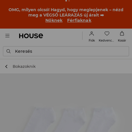
BACK TO SCHOOL
📒
A legjobb történetek már a
becsengetés előtt elkezdődnek. Kezdd a tanévet egy új
outfittel!
Nőknek
Férfiaknak
Kedvencek
Fiók
Kosár
Keresés
Bokazoknik