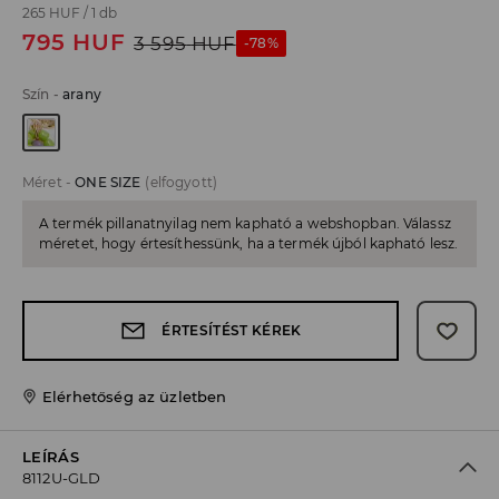
265 HUF
/
1 db
795
HUF
3 595
HUF
-78%
Szín
-
arany
Méret
-
ONE SIZE
(elfogyott)
A termék pillanatnyilag nem kapható a webshopban. Válassz
méretet, hogy értesíthessünk, ha a termék újból kapható lesz.
ÉRTESÍTÉST KÉREK
Elérhetőség az üzletben
LEÍRÁS
8112U-GLD