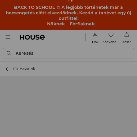
BACK TO SCHOOL
📒
A legjobb történetek már a
becsengetés előtt elkezdődnek. Kezdd a tanévet egy új
outfittel!
Nőknek
Férfiaknak
Kedvencek
Fiók
Kosár
Keresés
Fülbevalók