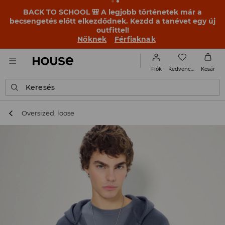
BACK TO SCHOOL 🎒 A legjobb történetek már a
becsengetés előtt elkezdődnek. Kezdd a tanévet egy új
outfittel!
Nőknek
Férfiaknak
Kedvencek
Fiók
Kosár
Keresés
Oversized, loose