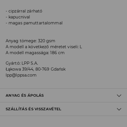
cipzárral zárható
kapucnival
magas pamuttartalommal
Anyag tömege: 320 gsm
A modell a következő méretet viseli: L
A modell magassága: 186 cm
Gyártó
:
LPP S.A.
Łąkowa 39/44, 80-769 Gdańsk
lpp@lppsa.com
ANYAG ÉS ÁPOLÁS
SZÁLLÍTÁS ÉS VISSZAVÉTEL
ELSŐ SZÖVET
:
65% PAMUT, 35% POLIÉSZTER
FEHÉRÍTŐSZER HASZNÁLATA TILOS
Szállítási irányelvek