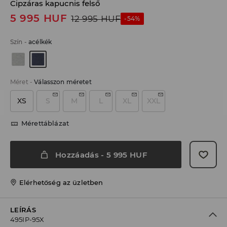
Cipzáras kapucnis felső
5 995
HUF
12 995
HUF
-54%
Szín
-
acélkék
Méret
-
Válasszon méretet
XS
S
M
L
XL
XXL
Mérettáblázat
Hozzáadás
-
5 995
HUF
Elérhetőség az üzletben
LEÍRÁS
495IP-95X