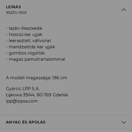
LEÍRÁS
9523U-90X
lazán illeszkedik
hosszú kar ujjak
leeresztett vállvonal
mandzsettás kar ujjak
gombos rögzítés
magas pamuttartalommal
A modell magassága: 186 cm
Gyártó
:
LPP S.A.
Łąkowa 39/44, 80-769 Gdańsk
lpp@lppsa.com
ANYAG ÉS ÁPOLÁS