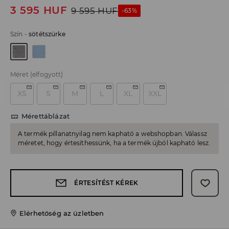
3 595
HUF
9 595
HUF
-63%
Szín
-
sötétszürke
Méret
(elfogyott)
XS
S
M
L
XL
XXL
Mérettáblázat
A termék pillanatnyilag nem kapható a webshopban. Válassz
méretet, hogy értesíthessünk, ha a termék újból kapható lesz.
ÉRTESÍTÉST KÉREK
Elérhetőség az üzletben