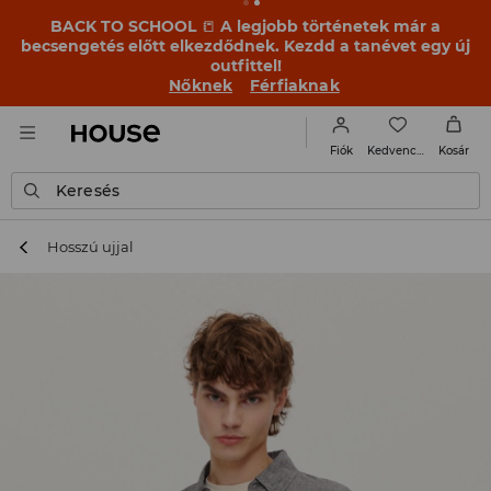
BACK TO SCHOOL
📒
A legjobb történetek már a
becsengetés előtt elkezdődnek. Kezdd a tanévet egy új
outfittel!
Nőknek
Férfiaknak
Kedvencek
Fiók
Kosár
Keresés
Hosszú ujjal