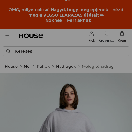
OMG, milyen olcsó! Hagyd, hogy meglepjenek – nézd
meg a VÉGSŐ LEÁRAZÁS új árait ➡️
Nőknek
Férfiaknak
Kedvencek
Fiók
Kosár
Keresés
House
Női
Ruhák
Nadrágok
Melegítőnadrág