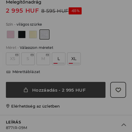
Melegítőnadrág
2 995
HUF
8 595
HUF
-65%
Szín
-
világos szürke
Méret
-
Válasszon méretet
XS
S
M
L
XL
Mérettáblázat
Hozzáadás
-
2 995
HUF
Elérhetőség az üzletben
LEÍRÁS
877IR-09M