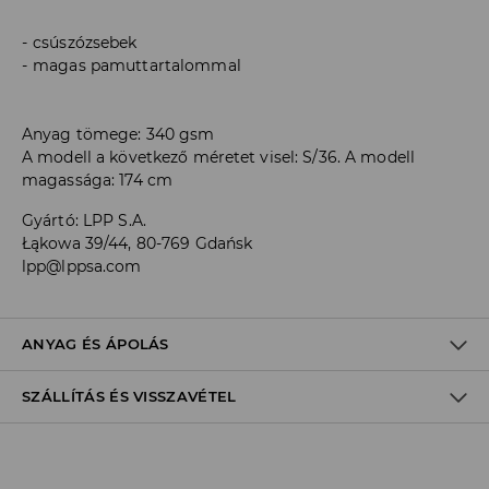
csúszózsebek
magas pamuttartalommal
Anyag tömege: 340 gsm
A modell a következő méretet visel: S/36. A modell
magassága: 174 cm
Gyártó
:
LPP S.A.
Łąkowa 39/44, 80-769 Gdańsk
lpp@lppsa.com
ANYAG ÉS ÁPOLÁS
SZÁLLÍTÁS ÉS VISSZAVÉTEL
ELSŐ SZÖVET
:
60% PAMUT, 40% POLIÉSZTER
VISSZÁJÁRA FORDÍTOTT OLDALÁN KELL VASALNI
Szállítási irányelvek
FEHÉRÍTŐSZER HASZNÁLATA TILOS