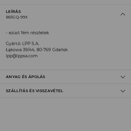
LEÍRÁS
883GQ-99X
ezüst fém részletek
Gyártó
:
LPP S.A.
Łąkowa 39/44, 80-769 Gdańsk
lpp@lppsa.com
ANYAG ÉS ÁPOLÁS
SZÁLLÍTÁS ÉS VISSZAVÉTEL
100% POLIURETÁN
Szállítási irányelvek
Áruházi
átvétel
House
(5 - 10 munkanap)
0,00 HUF
/ Online fizetés (PayPal, PayU, Google Pay)