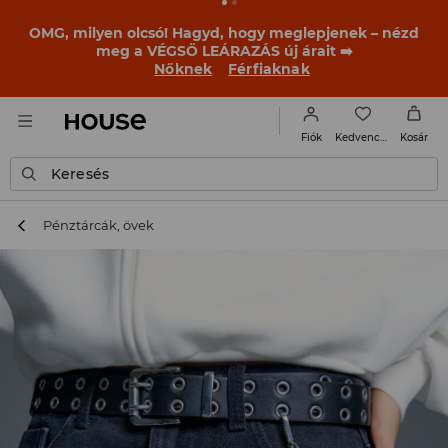
BACK TO SCHOOL
📒
A legjobb történetek már a
becsengetés előtt elkezdődnek. Kezdd a tanévet egy új
outfittel!
Nőknek
Férfiaknak
Kedvencek
Fiók
Kosár
Keresés
Pénztárcák, övek