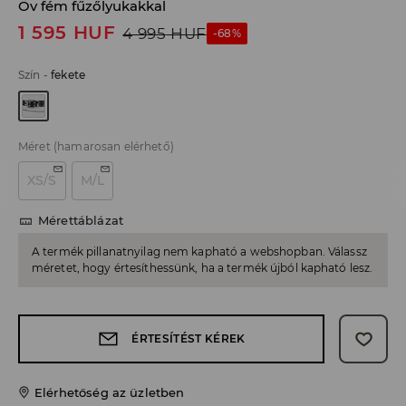
Öv fém fűzőlyukakkal
1 595
HUF
4 995
HUF
-68%
Szín
-
fekete
Méret
(hamarosan elérhető)
XS/S
M/L
Mérettáblázat
A termék pillanatnyilag nem kapható a webshopban. Válassz
méretet, hogy értesíthessünk, ha a termék újból kapható lesz.
ÉRTESÍTÉST KÉREK
Elérhetőség az üzletben