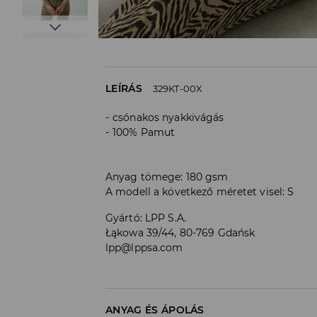
LEÍRÁS
329KT-00X
csónakos nyakkivágás
100% Pamut
Anyag tömege: 180 gsm
A modell a következő méretet visel: S
Gyártó
:
LPP S.A.
Łąkowa 39/44, 80-769 Gdańsk
lpp@lppsa.com
ANYAG ÉS ÁPOLÁS