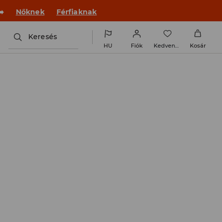
 új outfittel!
Nőknek
Férfiaknak
Keresés
HU
Fiók
Kedvencek
Kosár