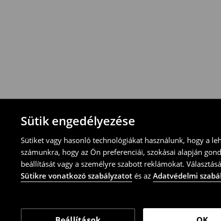
Visszavételi irányelvek
-Magyarországon bármelyik House üzletbe
blokkal/számlával
-online üzleten keresztül
-töltsd ki az online visszaküldési nyomtat
⟶
További tudnivalók
Sütik engedélyezése
Sütiket vagy hasonló technológiákat használunk, hogy a le
számunkra, hogy az Ön preferenciái, szokásai alapján gon
beállítását vagy a személyre szabott reklámokat. Választásá
Sütikre vonatkozó szabályzatot
és az
Adatvédelmi szabá
Beállítások
OK