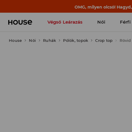
BACK TO SCHOOL
📒
A legjobb történet
Végső Leárazás
Női
Férfi
House
Női
Ruhák
Pólók, topok
Crop top
Rövid