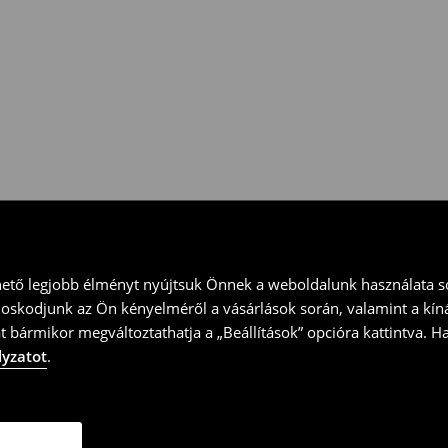
 vidd vissza a terméket
ványt és küld vissza a terméket
hető legjobb élményt nyújtsuk Önnek a weboldalunk használata so
doskodjunk az Ön kényelméről a vásárlások során, valamint a kín
t bármikor megváltoztathatja a „Beállítások” opcióra kattintva. H
lyzatot
.