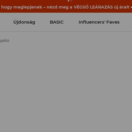
ek már a becsengetés előtt elkezdődnek. Kezdd a tanévet egy
Újdonság
BASIC
Influencers' Faves
 póló