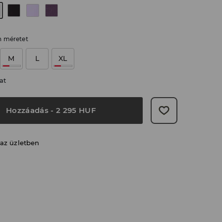
n méretet
M
L
XL
at
Hozzáadás
-
2 295
HUF
 az üzletben