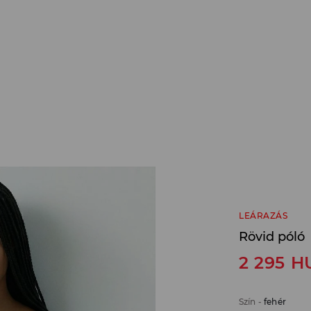
LEÁRAZÁS
Rövid póló
2 295
H
Szín
-
fehér