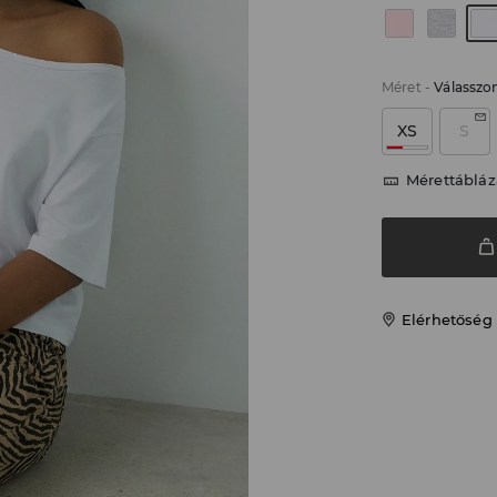
Méret
-
Válasszo
XS
S
Mérettábláz
Elérhetőség