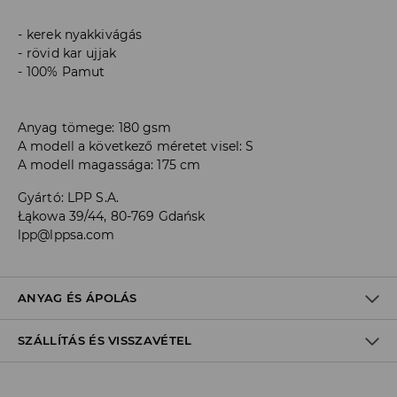
kerek nyakkivágás
rövid kar ujjak
100% Pamut
Anyag tömege: 180 gsm
A modell a következő méretet visel: S
A modell magassága: 175 cm
Gyártó
:
LPP S.A.
Łąkowa 39/44, 80-769 Gdańsk
lpp@lppsa.com
ANYAG ÉS ÁPOLÁS
SZÁLLÍTÁS ÉS VISSZAVÉTEL
ELSŐ SZÖVET
:
100% PAMUT
VISSZÁJÁRA FORDÍTOTT OLDALÁN KELL VASALNI
Szállítási irányelvek