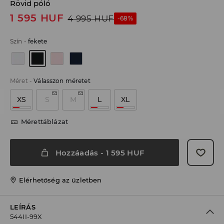
Rövid póló
1 595
HUF
4 995
HUF
-68%
Szín
-
fekete
Méret
-
Válasszon méretet
XS
S
M
L
XL
Mérettáblázat
Hozzáadás
-
1 595
HUF
Elérhetőség az üzletben
LEÍRÁS
544II-99X