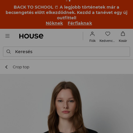
BACK TO SCHOOL
📒
A legjobb történetek már a
becsengetés előtt elkezdődnek. Kezdd a tanévet egy új
outfittel!
Nőknek
Férfiaknak
Kedvencek
Fiók
Kosár
Keresés
Crop top