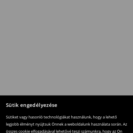
Sütik engedélyezése
Sütiket vagy hasonló technológiákat használunk, hogy a lehető
legjobb élményt nyújtsuk Önnek a weboldalunk használata során. Az
összes cookie elfogadásával lehetővé teszi számunkra, hogy az Ön