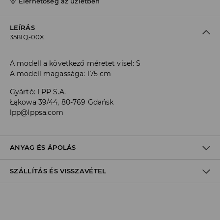
Elérhetőség az üzletben
LEÍRÁS
358IQ-00X
A modell a következő méretet visel: S
A modell magassága: 175 cm
Gyártó
:
LPP S.A.
Łąkowa 39/44, 80-769 Gdańsk
lpp@lppsa.com
ANYAG ÉS ÁPOLÁS
SZÁLLÍTÁS ÉS VISSZAVÉTEL
Szállítási irányelvek