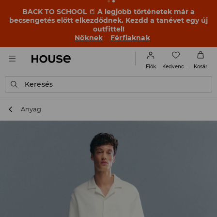
BACK TO SCHOOL
📒
A legjobb történetek már a
becsengetés előtt elkezdődnek. Kezdd a tanévet egy új
outfittel!
Nőknek
Férfiaknak
Kedvencek
Fiók
Kosár
Keresés
Anyag