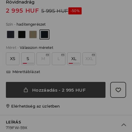
Rövidnadrág
2 995
HUF
5 995
HUF
-50%
Szín
-
haditengerészet
Méret
-
Válasszon méretet
XS
S
M
L
XL
XXL
Mérettáblázat
Hozzáadás
-
2 995
HUF
Elérhetőség az üzletben
LEÍRÁS
719FW-59X