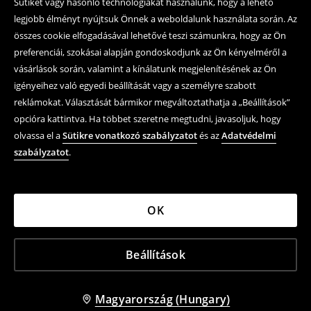
Sütiket vagy hasonló technológiákat használunk, hogy a lehető
legjobb élményt nyújtsuk Önnek a weboldalunk használata során. Az
összes cookie elfogadásával lehetővé teszi számunkra, hogy az Ön
preferenciái, szokásai alapján gondoskodjunk az Ön kényelméről a
vásárlások során, valamint a kínálatunk megjelenítésének az Ön
igényeihez való egyedi beállítását vagy a személyre szabott
reklámokat. Választását bármikor megváltoztathatja a „Beállítások”
opcióra kattintva. Ha többet szeretne megtudni, javasoljuk, hogy
olvassa el a
Sütikre vonatkozó szabályzatot
és az
Adatvédelmi
szabályzatot
.
OK
Beállítások
Magyarország (Hungary)