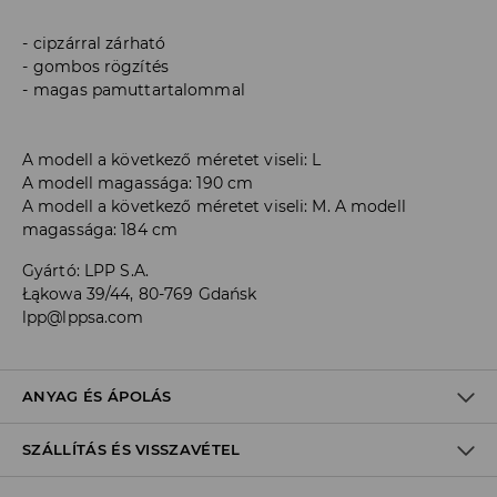
cipzárral zárható
gombos rögzítés
magas pamuttartalommal
A modell a következő méretet viseli: L
A modell magassága: 190 cm
A modell a következő méretet viseli: M. A modell
magassága: 184 cm
Gyártó
:
LPP S.A.
Łąkowa 39/44, 80-769 Gdańsk
lpp@lppsa.com
ANYAG ÉS ÁPOLÁS
SZÁLLÍTÁS ÉS VISSZAVÉTEL
Anyag I
:
98% PAMUT, 2% ELASZTÁN