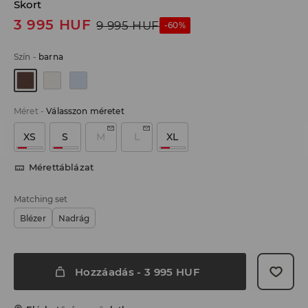
Skort
3 995
HUF
9 995
HUF
-60%
Szín
-
barna
Méret
-
Válasszon méretet
XS
S
M
L
XL
Mérettáblázat
Matching set
Blézer
Nadrág
Hozzáadás
-
3 995
HUF