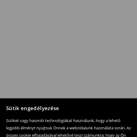
Sütik engedélyezése
Sütiket vagy hasonló technológiákat használunk, hogy a lehető
legjobb élményt nyújtsuk Önnek a weboldalunk használata során. Az
összes cookie elfogadásával lehetővé teszi számunkra, hogy az Ön