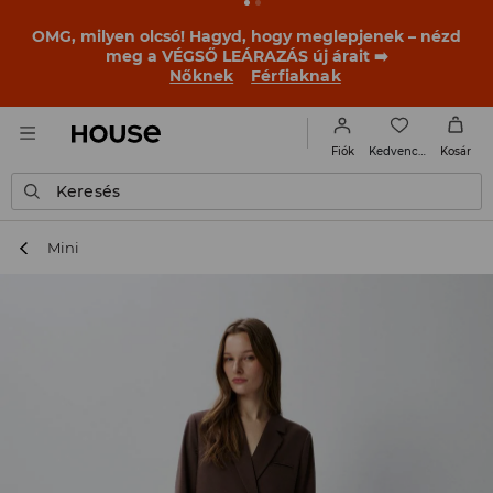
OMG, milyen olcsó! Hagyd, hogy meglepjenek – nézd
meg a VÉGSŐ LEÁRAZÁS új árait ➡️
Nőknek
Férfiaknak
Kedvencek
Fiók
Kosár
Keresés
Mini