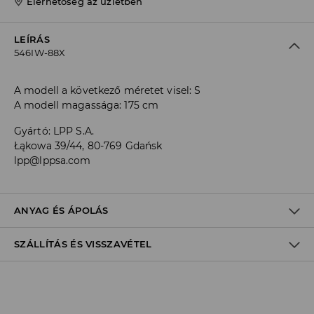
Elérhetőség az üzletben
LEÍRÁS
546IW-88X
A modell a következő méretet visel: S
A modell magassága: 175 cm
Gyártó
:
LPP S.A.
Łąkowa 39/44, 80-769 Gdańsk
lpp@lppsa.com
ANYAG ÉS ÁPOLÁS
SZÁLLÍTÁS ÉS VISSZAVÉTEL
ELSŐ SZÖVET
:
78% POLIÉSZTER, 18% VISZKÓZ, 4% ELASZTÁN
Szállítási irányelvek