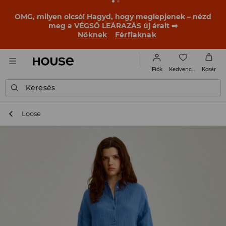
BACK TO SCHOOL
📒
A legjobb történetek már a
becsengetés előtt elkezdődnek. Kezdd a tanévet egy új
outfittel!
Nőknek
Férfiaknak
Kedvencek
Fiók
Kosár
Keresés
Loose