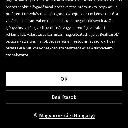
legjobb élményt nyújtsuk Önnek a weboldalunk használata során. Az
összes cookie elfogadásával lehetővé teszi számunkra, hogy az Ön
preferenciái, szokásai alapján gondoskodjunk az Ön kényelméről a
vásárlások során, valamint a kínálatunk megjelenítésének az Ön
igényeihez való egyedi beállítását vagy a személyre szabott
reklámokat. Választását bármikor megváltoztathatja a „Beállítások”
opcióra kattintva. Ha többet szeretne megtudni, javasoljuk, hogy
olvassa el a
Sütikre vonatkozó szabályzatot
és az
Adatvédelmi
szabályzatot
.
OK
Beállítások
Magyarország (Hungary)