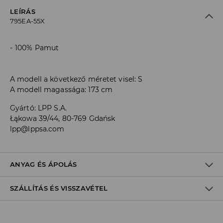
LEÍRÁS
795EA-55X
100% Pamut
A modell a következő méretet visel: S
A modell magassága: 173 cm
Gyártó
:
LPP S.A.
Łąkowa 39/44, 80-769 Gdańsk
lpp@lppsa.com
ANYAG ÉS ÁPOLÁS
SZÁLLÍTÁS ÉS VISSZAVÉTEL
ELSŐ SZÖVET
:
100% PAMUT
ELSŐ BÉLÉS
:
100% PAMUT
Szállítási irányelvek
KÜLÖN VAGY HASONLÓ SZÍNŰEKKEL KELL MOSNI