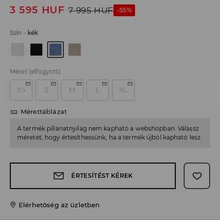
3 595
HUF
7 995
HUF
-55%
Szín
-
kék
Méret
(elfogyott)
XS
S
M
L
XL
Mérettáblázat
A termék pillanatnyilag nem kapható a webshopban. Válassz
méretet, hogy értesíthessünk, ha a termék újból kapható lesz.
ÉRTESÍTÉST KÉREK
Elérhetőség az üzletben