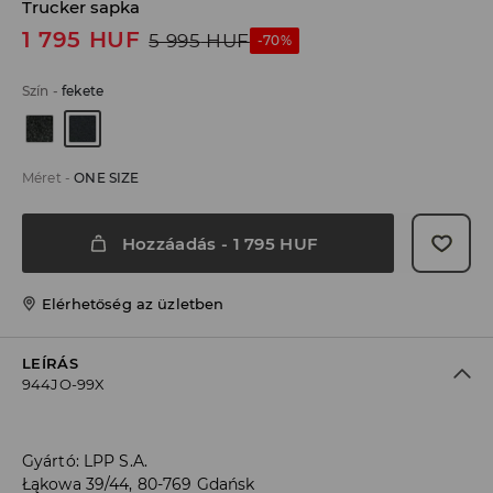
Trucker sapka
1 795
HUF
5 995
HUF
-70%
Szín
-
fekete
Méret
-
ONE SIZE
Hozzáadás
-
1 795
HUF
Elérhetőség az üzletben
LEÍRÁS
944JO-99X
Gyártó
:
LPP S.A.
Łąkowa 39/44, 80-769 Gdańsk