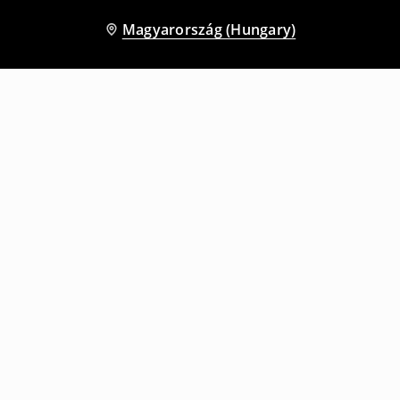
Magyarország (Hungary)
Más vásárlók is választották
Trucker sapka
Trucker sapka Pokémon