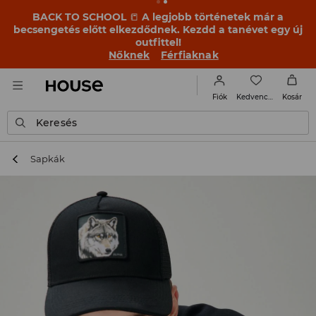
BACK TO SCHOOL
📒
A legjobb történetek már a
becsengetés előtt elkezdődnek. Kezdd a tanévet egy új
outfittel!
Nőknek
Férfiaknak
Kedvencek
Fiók
Kosár
Keresés
Sapkák