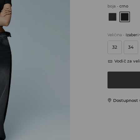
boja
-
crno
Veličina
-
Izaberi 
32
34
Vodič za vel
Dostupnost u