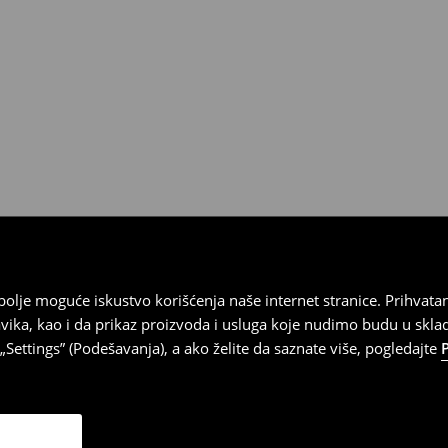
ja
 imajte na umu da nudimo
datuma prijema). Da biste to
e obrazac za povraćaj. Povraćaji
najbolje moguće iskustvo korišćenja naše internet stranice. Prihva
vika, kao i da prikaz proizvoda i usluga koje nudimo budu u skl
Settings” (Podešavanja), a ako želite da saznate više, pogledajte