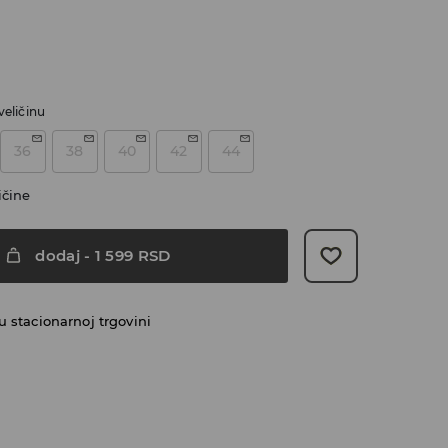
veličinu
36
38
40
42
44
ičine
dodaj
-
1 599
RSD
 stacionarnoj trgovini