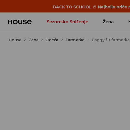
BACK TO SCHOOL
📒
Najbolje priče 
Sezonsko Sniženje
Žena
House
Žena
Odeća
Farmerke
Baggy fit farmerke