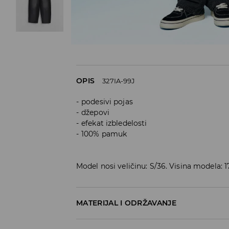
OPIS
327IA-99J
podesivi pojas
džepovi
efekat izbledelosti
100% pamuk
Model nosi veličinu: S/36. Visina modela: 
MATERIJAL I ODRŽAVANJE
100% COTTON