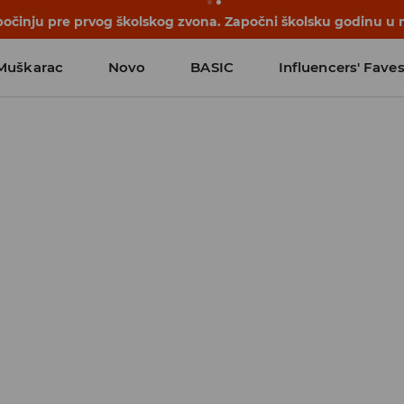
počinju pre prvog školskog zvona. Započni školsku godinu u 
Muškarac
Novo
BASIC
Influencers' Fave