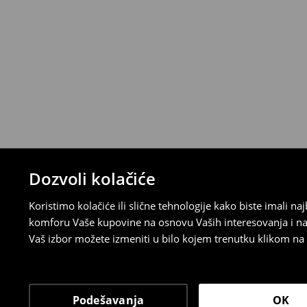
>>
Detaljne informacije o načinima plaćan
Politika povraćaja
Ako se predomislite u vezi s kupovinom,
politiku povraćaja u roku od 30 dana (od 
uradili, idite na korisnički nalog i popunit
su brzi, laki i besplatni.
⟶
Detaljne informacije o povraćaju
Dozvoli kolačiće
Koristimo kolačiće ili slične tehnologije kako biste imali 
komforu Vaše kupovine na osnovu Vaših interesovanja i na
Vaš izbor možete izmeniti u bilo kojem trenutku klikom na „
Podešavanja
OK