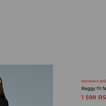
SEZONSKO SNI
Baggy fit 
1 599
R