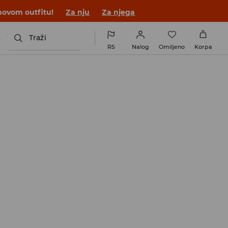
novom outfitu!
Za nju
Za njega
s
Traži
RS
Nalog
Omiljeno
Korpa