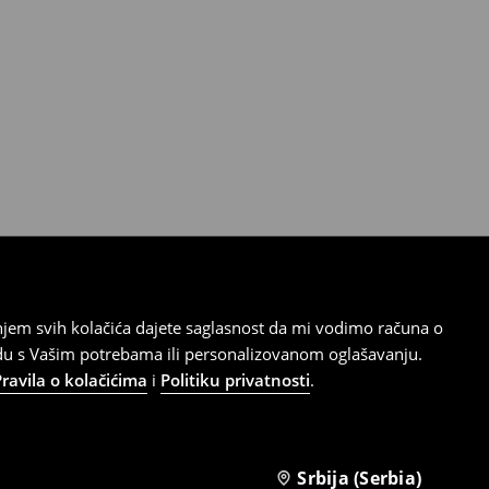
tanjem svih kolačića dajete saglasnost da mi vodimo računa o
adu s Vašim potrebama ili personalizovanom oglašavanju.
Pravila o kolačićima
i
Politiku privatnosti
.
Srbija (Serbia)