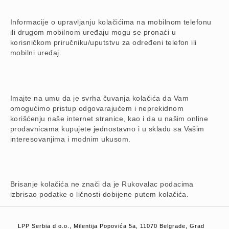
Informacije o upravljanju kolačićima na mobilnom telefonu
ili drugom mobilnom uređaju mogu se pronaći u
korisničkom priručniku/uputstvu za određeni telefon ili
mobilni uređaj.
Imajte na umu da je svrha čuvanja kolačića da Vam
omogućimo pristup odgovarajućem i neprekidnom
korišćenju naše internet stranice, kao i da u našim online
prodavnicama kupujete jednostavno i u skladu sa Vašim
interesovanjima i modnim ukusom.
Brisanje kolačića ne znači da je Rukovalac podacima
izbrisao podatke o ličnosti dobijene putem kolačića.
LPP Serbia d.o.o., Milentija Popovića 5a, 11070 Belgrade, Grad