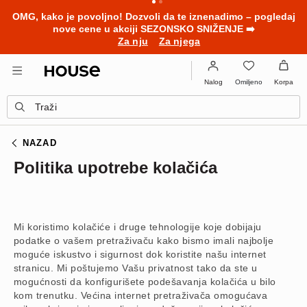
BACK TO SCHOOL
📒
Najbolje priče počinju pre prvog
školskog zvona. Započni školsku godinu u novom outfitu!
Za nju
Za njega
Omiljeno
Nalog
Korpa
Traži
NAZAD
Politika upotrebe kolačića
Mi koristimo kolačiće i druge tehnologije koje dobijaju
podatke o vašem pretraživaču kako bismo imali najbolje
moguće iskustvo i sigurnost dok koristite našu internet
stranicu. Mi poštujemo Vašu privatnost tako da ste u
mogućnosti da konfigurišete podešavanja kolačića u bilo
kom trenutku. Većina internet pretraživača omogućava