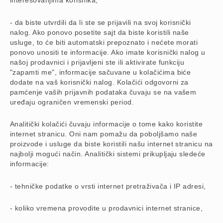
interesovanjima korisnika,
-
da biste utvrdili da li ste se prijavili na svoj korisnički
nalog. Ako ponovo posetite sajt da biste koristili naše
usluge, to će biti automatski prepoznato i nećete morati
ponovo unositi te informacije. Ako imate korisnički nalog u
našoj prodavnici i prijavljeni ste ili aktivirate funkciju
"zapamti me", informacije sačuvane u kolačićima biće
dodate na vaš korisnički nalog. Kolačići odgovorni za
pamćenje vaših prijavnih podataka čuvaju se na vašem
uređaju ograničen vremenski period.
Analitički kolačići čuvaju informacije o tome kako koristite
internet stranicu. Oni nam pomažu da poboljšamo naše
proizvode i usluge da biste koristili našu internet stranicu na
najbolji mogući način. Analitički sistemi prikupljaju sledeće
informacije:
- tehničke podatke o vrsti internet pretraživača i IP adresi,
- koliko vremena provodite u prodavnici internet stranice,