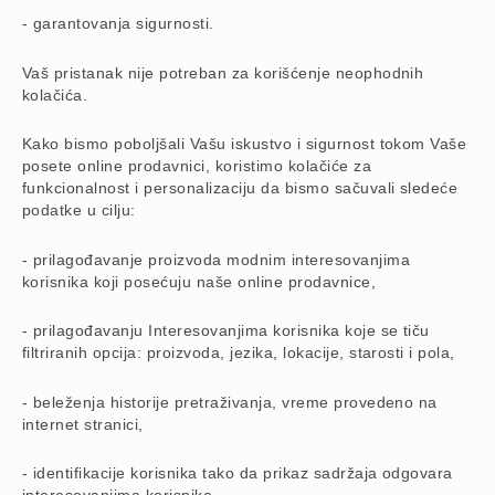
- garantovanja sigurnosti.
Vaš pristanak nije potreban za korišćenje neophodnih
kolačića.
Kako bismo poboljšali Vašu iskustvo i sigurnost tokom Vaše
posete online prodavnici, koristimo kolačiće za
funkcionalnost i personalizaciju da bismo sačuvali sledeće
podatke u cilju:
- prilagođavanje proizvoda modnim interesovanjima
korisnika koji posećuju naše online prodavnice,
- prilagođavanju Interesovanjima korisnika koje se tiču
filtriranih opcija: proizvoda, jezika, lokacije, starosti i pola,
- beleženja historije pretraživanja, vreme provedeno na
internet stranici,
- identifikacije korisnika tako da prikaz sadržaja odgovara