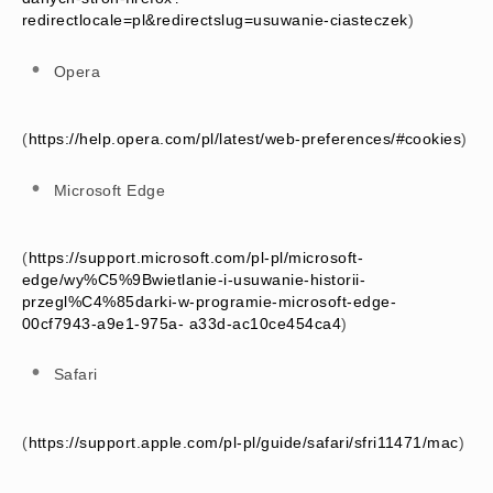
redirectlocale=pl&redirectslug=usuwanie-ciasteczek
)
Opera
(
https://help.opera.com/pl/latest/web-preferences/#cookies
)
Microsoft Edge
(
https://support.microsoft.com/pl-pl/microsoft-
edge/wy%C5%9Bwietlanie-i-usuwanie-historii-
przegl%C4%85darki-w-programie-microsoft-edge-
00cf7943-a9e1-975a- a33d-ac10ce454ca4
)
Safari
(
https://support.apple.com/pl-pl/guide/safari/sfri11471/mac
)