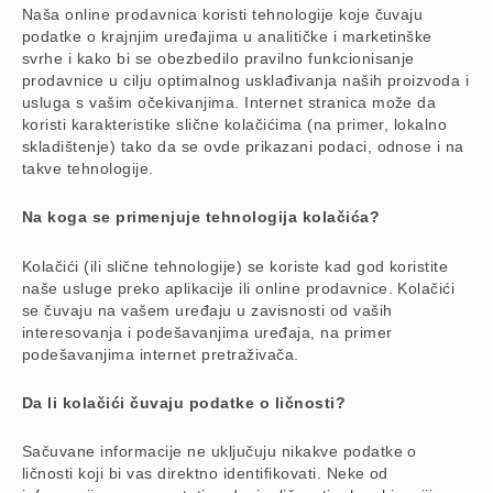
Naša online prodavnica koristi tehnologije koje čuvaju
podatke o krajnjim uređajima u analitičke i marketinške
svrhe i kako bi se obezbedilo pravilno funkcionisanje
prodavnice u cilju optimalnog usklađivanja naših proizvoda i
usluga s vašim očekivanjima. Internet stranica može da
koristi karakteristike slične kolačićima (na primer, lokalno
skladištenje) tako da se ovde prikazani podaci, odnose i na
takve tehnologije.
Na koga se primenjuje tehnologija kolačića?
Kolačići (ili slične tehnologije) se koriste kad god koristite
naše usluge preko aplikacije ili online prodavnice. Kolačići
se čuvaju na vašem uređaju u zavisnosti od vaših
interesovanja i podešavanjima uređaja, na primer
podešavanjima internet pretraživača.
Da li kolačići čuvaju podatke o ličnosti?
Sačuvane informacije ne uključuju nikakve podatke o
ličnosti koji bi vas direktno identifikovati. Neke od