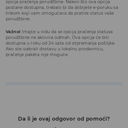
opcija praćenja porudžbine. Nakon što ova opcija
postane dostupna, trebalo bi da dobijete e-poruku sa
linkom koji vam omogućava da pratite status vaše
porudžbine.
Važno!
Imajte u vidu da se opcija praćenja statusa
porudžbine ne aktivira odmah. Ova opcija će biti
dostupna u roku od 24 sata od otpremanja pošiljke.
Ako ste izabrali dostavu u lokalnu prodavnicu,
praćenje paketa nije moguće.
Da li je ovaj odgovor od pomoći?