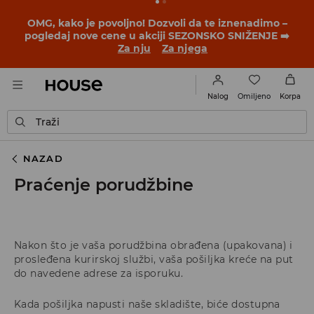
OMG, kako je povoljno! Dozvoli da te iznenadimo –
pogledaj nove cene u akciji SEZONSKO SNIŽENJE ➡️
Za nju
Za njega
Omiljeno
Nalog
Korpa
Traži
NAZAD
Praćenje porudžbine
Nakon što je vaša porudžbina obrađena (upakovana) i
prosleđena kurirskoj službi, vaša pošiljka kreće na put
do navedene adrese za isporuku.
Kada pošiljka napusti naše skladište, biće dostupna