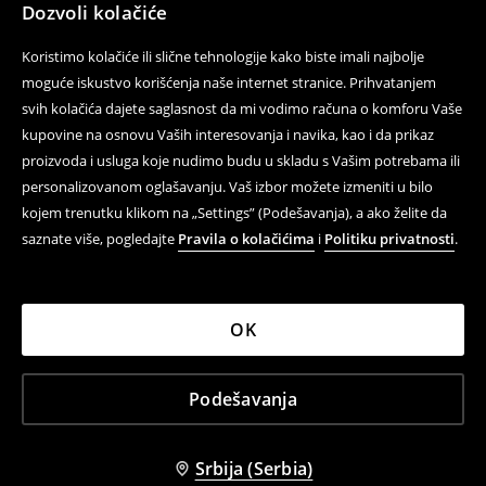
Dozvoli kolačiće
Koristite obrazac za kontakt
Koristimo kolačiće ili slične tehnologije kako biste imali najbolje
Pratite nas
moguće iskustvo korišćenja naše internet stranice. Prihvatanjem
svih kolačića dajete saglasnost da mi vodimo računa o komforu Vaše
kupovine na osnovu Vaših interesovanja i navika, kao i da prikaz
proizvoda i usluga koje nudimo budu u skladu s Vašim potrebama ili
Pomoć i kontakt
personalizovanom oglašavanju. Vaš izbor možete izmeniti u bilo
Uslovi korišćenja
kojem trenutku klikom na „Settings” (Podešavanja), a ako želite da
saznate više, pogledajte
Pravila o kolačićima
i
Politiku privatnosti
.
Politika privatnosti
LPP
OK
LPP Serbia d.o.o., Milentija Popovića 5a, 11070 Belgrade,
Podešavanja
Grad Beograd - Serbia; Matični broj: 21251925, PIB:
109839118
House ©
2026
Sva prava zadržana
Srbija (Serbia)