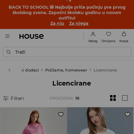
BACK TO SCHOOL 🎒 Najbolje priče počinju pre prvog
školskog zvona. Započni školsku godinu u novom
outfitu!
Za nju
Za njega
Omiljeno
Nalog
Korpa
Traži
ele & modni dodaci
Pidžame, homewear
Licencirane
Licencirane
Filteri
PROIZVODA
:
10