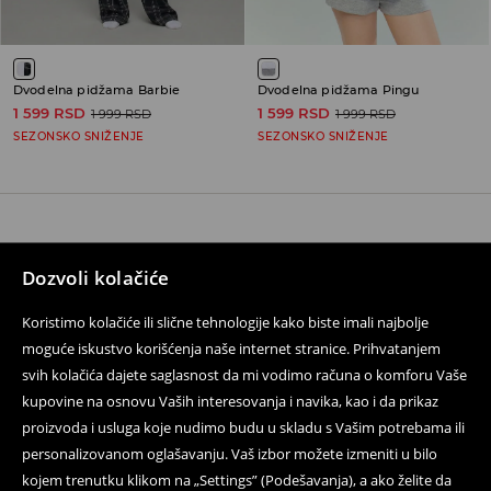
Dvodelna pidžama Barbie
Dvodelna pidžama Pingu
1 599 RSD
1 599 RSD
1 999 RSD
1 999 RSD
SEZONSKO SNIŽENJE
SEZONSKO SNIŽENJE
Kontaktirajte nas
Dozvoli kolačiće
Koristite obrazac za kontakt
Koristimo kolačiće ili slične tehnologije kako biste imali najbolje
Pratite nas
moguće iskustvo korišćenja naše internet stranice. Prihvatanjem
svih kolačića dajete saglasnost da mi vodimo računa o komforu Vaše
kupovine na osnovu Vaših interesovanja i navika, kao i da prikaz
proizvoda i usluga koje nudimo budu u skladu s Vašim potrebama ili
Pomoć i kontakt
personalizovanom oglašavanju. Vaš izbor možete izmeniti u bilo
Uslovi korišćenja
kojem trenutku klikom na „Settings” (Podešavanja), a ako želite da