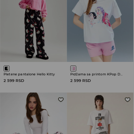
Pletene pantalone Hello Kitty
Pidžama sa printom KPop Demon Hunters
2 599 RSD
2 599 RSD