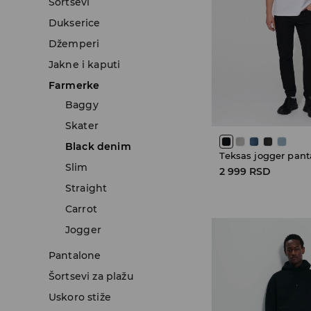
Šortsevi
Dukserice
Džemperi
Jakne i kaputi
Farmerke
Baggy
Skater
Black denim
Teksas jogger pant
Slim
2 999 RSD
Straight
Carrot
Jogger
Pantalone
Šortsevi za plažu
Uskoro stiže