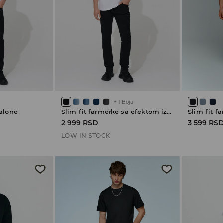
+
1
Boja
alone
Slim fit farmerke sa efektom izbledelosti
Slim fit f
2 999 RSD
3 599 RS
LOW IN STOCK