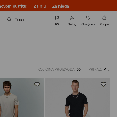
novom outfitu!
Za nju
Za njega
s
Traži
RS
Nalog
Omiljeno
Korpa
KOLIČINA PROIZVODA
:
30
PRIKAZ
:
4
5