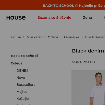
BACK TO SCHOOL
📒
Najbolje priče 
Sezonsko Sniženje
Žena
House
Muškarac
Odeća
Farmerke
Black deni
Black denim
Back to school
SORTIRAJ PO
Odeća
DENIM
Novo
Bestsellers
Majice
Košulje