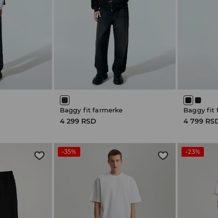
Baggy fit farmerke
Baggy fit
4 299 RSD
4 799 RS
-35%
-23%