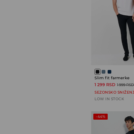
Slim fit farmerke
1 299 RSD
1 999 RS
SEZONSKO SNIŽEN
LOW IN STOCK
-44%