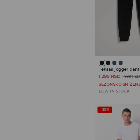
Teksas jogger pant
1 299 RSD
1 999 RS
SEZONSKO SNIŽEN
LOW IN STOCK
-35%