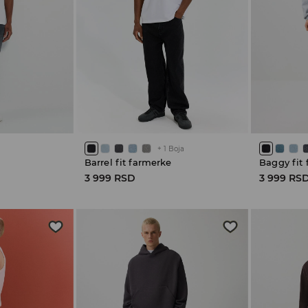
+
1
Boja
Barrel fit farmerke
Baggy fit
3 999 RSD
3 999 RS