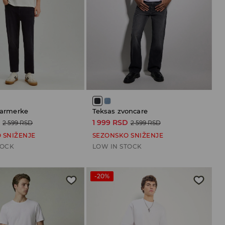
 farmerke
Teksas zvoncare
D
1 999 RSD
2 599 RSD
2 599 RSD
 SNIŽENJE
SEZONSKO SNIŽENJE
TOCK
LOW IN STOCK
-20%