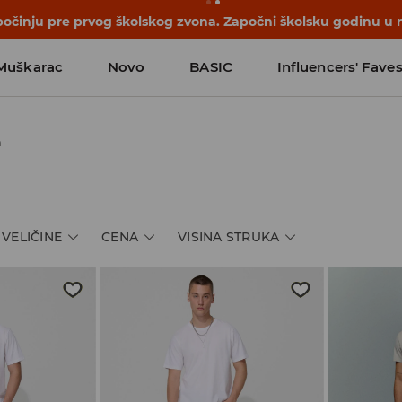
počinju pre prvog školskog zvona. Započni školsku godinu u 
Muškarac
Novo
BASIC
Influencers' Fave
m
VELIČINE
CENA
VISINA STRUKA