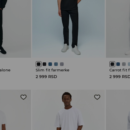
alone
Slim fit farmerke
Carrot fit
2 999 RSD
2 999 RS