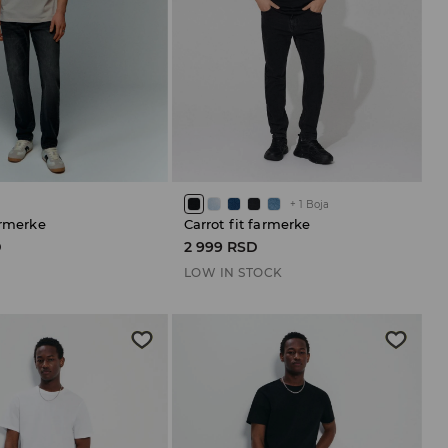
+
1
Boja
armerke
Carrot fit farmerke
D
2 999 RSD
LOW IN STOCK