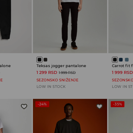
alone
Teksas jogger pantalone
Carrot fit
1 299 RSD
1 999 RS
D
1 999 RSD
JE
SEZONSKO SNIŽENJE
SEZONSKO
LOW IN STOCK
LOW IN S
-24%
-35%