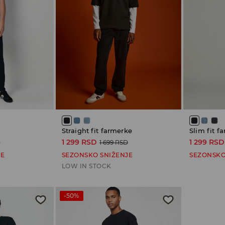
Straight fit farmerke
Slim fit f
1 299 RSD
1 299 RSD
D
1 699 RSD
JE
SEZONSKO SNIŽENJE
SEZONSKO
LOW IN STOCK
-50%