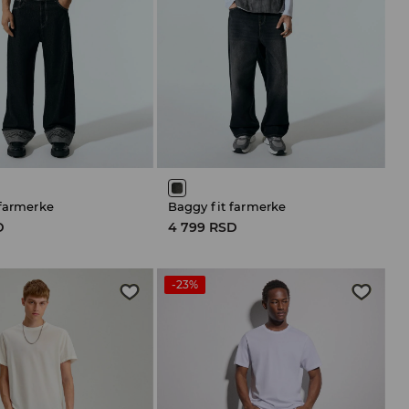
 farmerke
Baggy fit farmerke
D
4 799 RSD
-23%