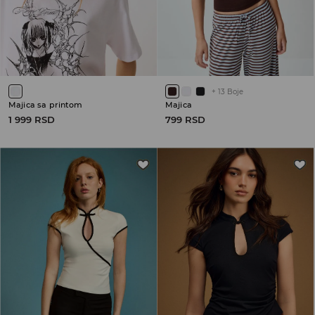
+
13
Boje
Majica sa printom
Majica
1 999 RSD
799 RSD