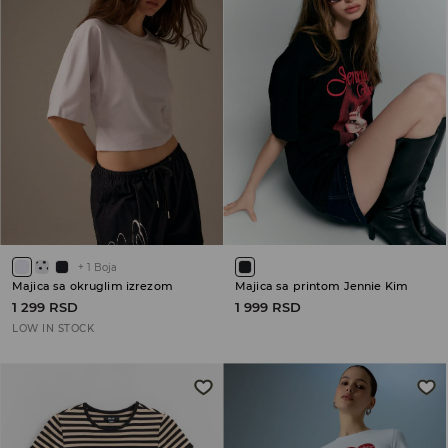
+
1
Boja
Majica sa okruglim izrezom
Majica sa printom Jennie Kim
1 299 RSD
1 999 RSD
LOW IN STOCK