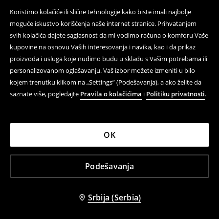
Koristimo kolačiće ili slične tehnologije kako biste imali najbolje
Majica sa printom
Bluza sa kratkim rukavima
moguće iskustvo korišćenja naše internet stranice. Prihvatanjem
1 599 RSD
1 999 RSD
svih kolačića dajete saglasnost da mi vodimo računa o komforu Vaše
kupovine na osnovu Vaših interesovanja i navika, kao i da prikaz
proizvoda i usluga koje nudimo budu u skladu s Vašim potrebama ili
personalizovanom oglašavanju. Vaš izbor možete izmeniti u bilo
kojem trenutku klikom na „Settings” (Podešavanja), a ako želite da
saznate više, pogledajte
Pravila o kolačićima
i
Politiku privatnosti
.
OK
Podešavanja
Srbija (Serbia)
+
13
Boje
Majica
Majica