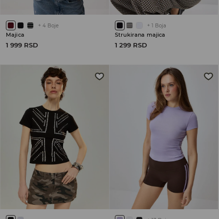
+
4
Boje
+
1
Boja
Majica
Strukirana majica
1 999 RSD
1 299 RSD