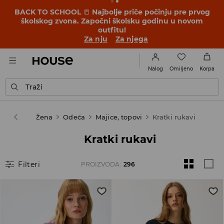
BACK TO SCHOOL
📒
Najbolje priče počinju pre prvog
školskog zvona. Započni školsku godinu u novom
outfitu!
Za nju
Za njega
Omiljeno
Nalog
Korpa
Traži
House
Žena
Odeća
Majice, topovi
Kratki rukavi
Kratki rukavi
Filteri
PROIZVODA
:
296