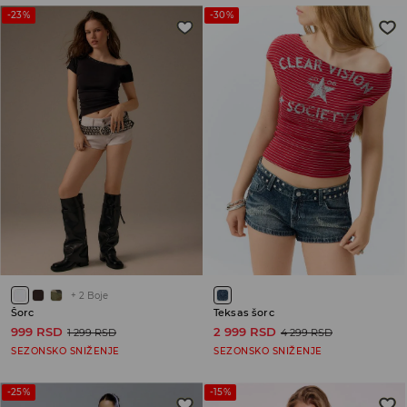
-23%
-30%
+
2
Boje
Šorc
Teksas šorc
999 RSD
2 999 RSD
1 299 RSD
4 299 RSD
SEZONSKO SNIŽENJE
SEZONSKO SNIŽENJE
-25%
-15%