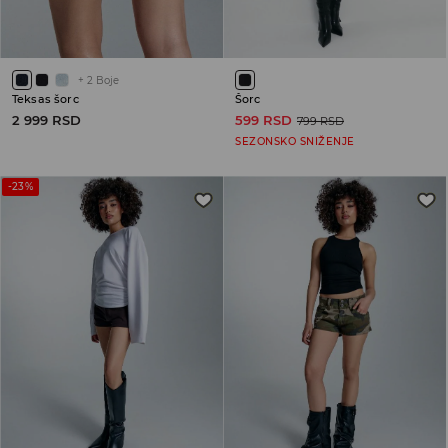
+
2
Boje
Teksas šorc
Šorc
2 999 RSD
599 RSD
799 RSD
SEZONSKO SNIŽENJE
-23%