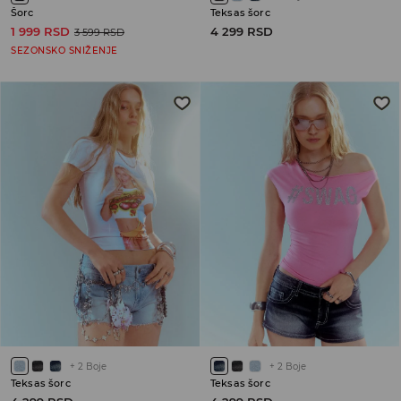
Šorc
Teksas šorc
1 999 RSD
4 299 RSD
3 599 RSD
SEZONSKO SNIŽENJE
+
2
Boje
+
2
Boje
Teksas šorc
Teksas šorc