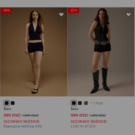
-38%
-23%
+
2
Boje
Šorc
Šorc
999 RSD
999 RSD
1 599 RSD
1 299 RSD
SEZONSKO SNIŽENJE
SEZONSKO SNIŽENJE
Dostupna veličina XXS
LOW IN STOCK