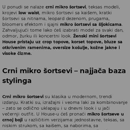
U ponudi se nalaze
crni mikro šortsevi
, teksas modeli,
krojevi
low waist
, mikro šortsevi sa kaišem, kratki
šortsevi sa nitnama, leopard dezenom, prugama,
bloomers efektom i sjajni
mikro šortsevi sa šljokicama
.
Zahvaljujući tome lako ćeš izabrati model za svaki dan,
odmor, žurku ili koncertni look.
Ženski mini šortsevi
House pristaju uz crop topove, korset topove, bluze sa
otkrivenim ramenima, oversize košulje, kožne jakne i
visoke čizme.
Crni mikro šortsevi – najjača baza
stylinga
Crni mikro šortsevi
su klasika u modernom, trendi
izdanju. Kratki su, izražajni i veoma laki za kombinovanje
– zato se odlično uklapaju i u dnevni look i u jači
večernji outfit. U House-u ćeš pronaći
mikro šortseve u
crnoj boji
u različitim verzijama: jednostavne, teksas, sa
niskim strukom, sa kaišem, sa naborima, sa