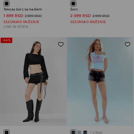
Teksas šorc sa kaišem
Šorc
1 699 RSD
2 599 RSD
2 599 RSD
2 999 RSD
SEZONSKO SNIŽENJE
SEZONSKO SNIŽENJE
LOW IN STOCK
-44%
+
2
Boje