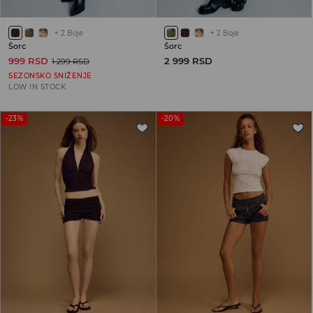
+
2
Boje
+
2
Boje
Šorc
Šorc
999 RSD
2 999 RSD
1 299 RSD
SEZONSKO SNIŽENJE
LOW IN STOCK
-23%
-20%