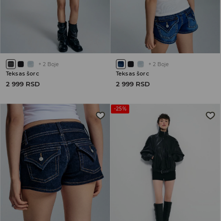
+
2
Boje
+
2
Boje
Teksas šorc
Teksas šorc
2 999 RSD
2 999 RSD
-25%