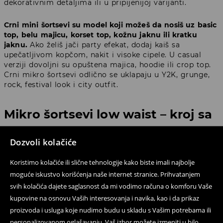
dekorativnim detaljima ili u pripijenijoj varijanti.
Crni mini šortsevi su model koji možeš da nosiš uz basic
top, belu majicu, korset top, kožnu jaknu ili kratku
jaknu.
Ako želiš jači party efekat, dodaj kaiš sa
upečatljivom kopčom, nakit i visoke cipele. U casual
verziji dovoljni su opuštena majica, hoodie ili crop top.
Crni mikro šortsevi odlično se uklapaju u Y2K, grunge,
rock, festival look i city outfit.
Mikro šortsevi low waist – kroj sa
niskim strukom u duhu 2000-ih
Dozvoli kolačiće
Jedan od najvažnijih trendova u ovoj kategoriji su
mikro
Koristimo kolačiće ili slične tehnologije kako biste imali najbolje
šortsevi low waist
, odnosno kratki modeli sa niskim
moguće iskustvo korišćenja naše internet stranice. Prihvatanjem
strukom. To je kroj snažno povezan sa modom 2000-ih,
svih kolačića dajete saglasnost da mi vodimo računa o komforu Vaše
koji se vratio u novoj, još stilizovanijoj verziji.
Mini
kupovine na osnovu Vaših interesovanja i navika, kao i da prikaz
šortsevi low waist najbolje izgledaju uz kratke topove,
pripijene majice, bluze sa otkrivenim ramenima i korset
proizvoda i usluga koje nudimo budu u skladu s Vašim potrebama ili
krojeve.
personalizovanom oglašavanju. Vaš izbor možete izmeniti u bilo