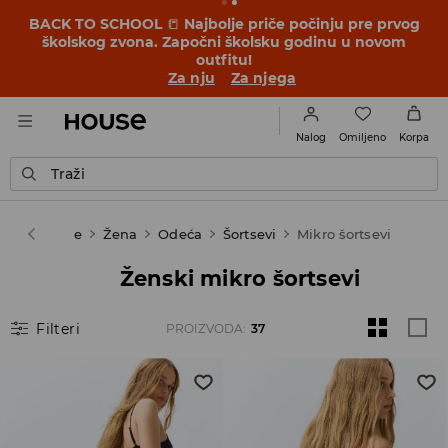
OMG, kako je povoljno! Dozvoli da te iznenadimo –
pogledaj nove cene u akciji SEZONSKO SNIŽENJE ➡️
Za nju
Za njega
Omiljeno
Nalog
Korpa
Traži
House
Žena
Odeća
Šortsevi
Mikro šortsevi
Ženski mikro šortsevi
Filteri
PROIZVODA
:
37