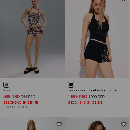
Šorc
Teksas šorc sa efektom izbledelosti
599 RSD
1 699 RSD
799 RSD
1 999 RSD
SEZONSKO SNIŽENJE
SEZONSKO SNIŽENJE
LOW IN STOCK