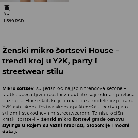
Šorc
1 599 RSD
Ženski mikro šortsevi House –
trendi kroj u Y2K, party i
streetwear stilu
Mikro šortsevi
su jedan od najjačih trendova sezone –
kratki, upečatljivi i idealni za outfite koji odmah privlače
pažnju. U House kolekciji pronaći ćeš modele inspirisane
Y2K estetikom, festivalskom opuštenošću, party glam
stilom i svakodnevnim streetwearom. To nisu obični
kratki šortsevi –
ženski mikro šortsevi grade osnovu
stylinga u kojem su važni hrabrost, proporcije i modni
detalj.