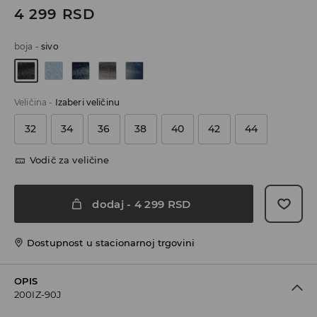
4 299
RSD
boja
-
sivo
Veličina
-
Izaberi veličinu
32
34
36
38
40
42
44
Vodič za veličine
dodaj
-
4 299
RSD
Dostupnost u stacionarnoj trgovini
OPIS
200IZ-90J