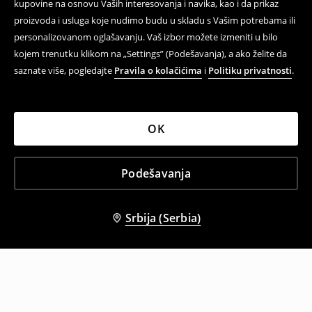
kupovine na osnovu Vaših interesovanja i navika, kao i da prikaz
proizvoda i usluga koje nudimo budu u skladu s Vašim potrebama ili
personalizovanom oglašavanju. Vaš izbor možete izmeniti u bilo
kojem trenutku klikom na „Settings” (Podešavanja), a ako želite da
saznate više, pogledajte
Pravila o kolačićima
i
Politiku privatnosti
.
OK
Podešavanja
Srbija (Serbia)