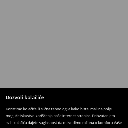
Dozvoli kolačiće
Koristimo kolačiće ili slične tehnologije kako biste imali najbolje
moguće iskustvo korišćenja naše internet stranice. Prihvatanjem
svih kolačića dajete saglasnost da mi vodimo računa o komforu Vaše