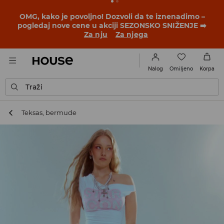
OMG, kako je povoljno! Dozvoli da te iznenadimo –
pogledaj nove cene u akciji SEZONSKO SNIŽENJE ➡️
Za nju
Za njega
Omiljeno
Nalog
Korpa
Traži
Teksas, bermude