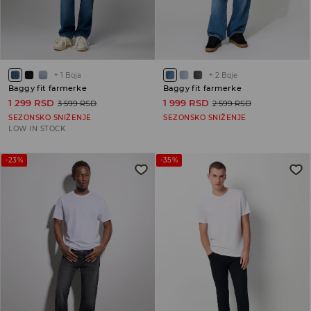
+
1
Boja
+
2
Boje
Baggy fit farmerke
Baggy fit farmerke
1 299 RSD
1 999 RSD
3 599 RSD
2 599 RSD
SEZONSKO SNIŽENJE
SEZONSKO SNIŽENJE
LOW IN STOCK
-23%
-35%