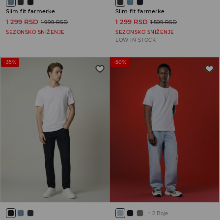
Slim fit farmerke
Slim fit farmerke
1 299 RSD
1 299 RSD
1 999 RSD
1 599 RSD
SEZONSKO SNIŽENJE
SEZONSKO SNIŽENJE
LOW IN STOCK
-35%
-50%
+
2
Boje