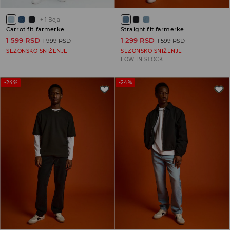
+
1
Boja
Carrot fit farmerke
Straight fit farmerke
1 599 RSD
1 299 RSD
1 999 RSD
1 599 RSD
SEZONSKO SNIŽENJE
SEZONSKO SNIŽENJE
LOW IN STOCK
-24%
-24%