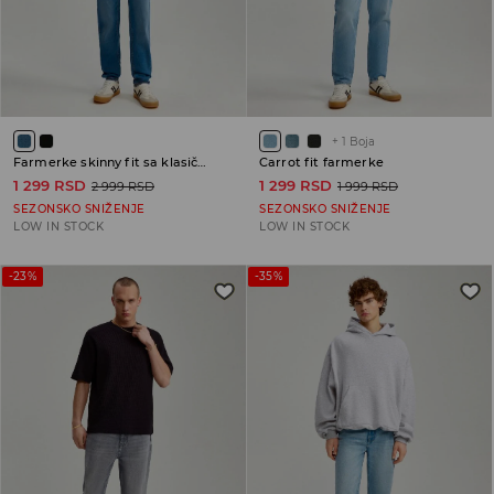
+
1
Boja
Farmerke skinny fit sa klasičnim strukom
Carrot fit farmerke
1 299 RSD
1 299 RSD
2 999 RSD
1 999 RSD
SEZONSKO SNIŽENJE
SEZONSKO SNIŽENJE
LOW IN STOCK
LOW IN STOCK
-23%
-35%