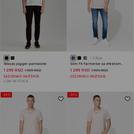
+
3
Boje
Teksas jogger pantalone
Slim fit farmerke sa efektom izbledelosti
1 299 RSD
1 299 RSD
1 999 RSD
1 999 RSD
SEZONSKO SNIŽENJE
SEZONSKO SNIŽENJE
LOW IN STOCK
-24%
-24%