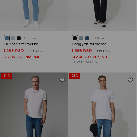
+
3
Boje
+
1
Boja
Carrot fit farmerke
Baggy fit farmerke
1 299 RSD
1 599 RSD
1 999 RSD
1 999 RSD
SEZONSKO SNIŽENJE
SEZONSKO SNIŽENJE
LOW IN STOCK
-64%
-23%