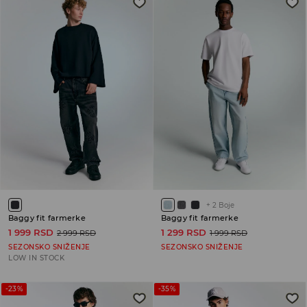
+
2
Boje
Baggy fit farmerke
Baggy fit farmerke
1 999 RSD
1 299 RSD
2 999 RSD
1 999 RSD
SEZONSKO SNIŽENJE
SEZONSKO SNIŽENJE
LOW IN STOCK
-23%
-35%