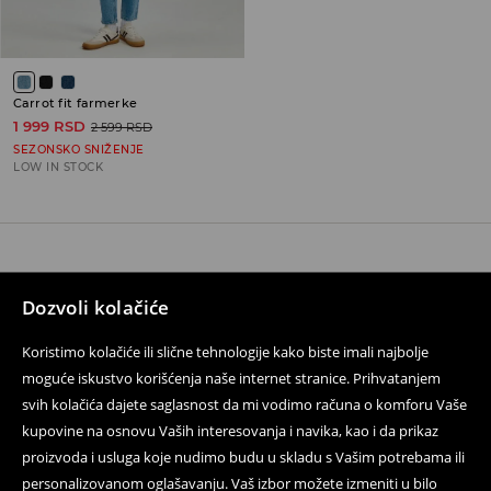
Carrot fit farmerke
1 999 RSD
2 599 RSD
SEZONSKO SNIŽENJE
LOW IN STOCK
Kontaktirajte nas
Dozvoli kolačiće
Koristite obrazac za kontakt
Koristimo kolačiće ili slične tehnologije kako biste imali najbolje
Pratite nas
moguće iskustvo korišćenja naše internet stranice. Prihvatanjem
svih kolačića dajete saglasnost da mi vodimo računa o komforu Vaše
kupovine na osnovu Vaših interesovanja i navika, kao i da prikaz
proizvoda i usluga koje nudimo budu u skladu s Vašim potrebama ili
Pomoć i kontakt
personalizovanom oglašavanju. Vaš izbor možete izmeniti u bilo