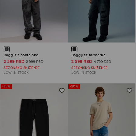
Baggi fit pantalone
Baggy fit farmerke
2 599 RSD
2 599 RSD
2 999 RSD
4 799 RSD
SEZONSKO SNIŽENJE
SEZONSKO SNIŽENJE
LOW IN STOCK
LOW IN STOCK
-35%
-20%