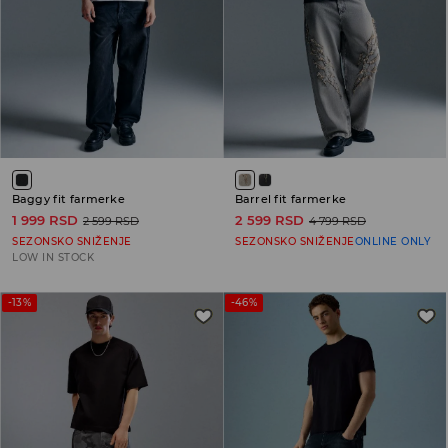
Baggy fit farmerke
Barrel fit farmerke
1 999 RSD
2 599 RSD
2 599 RSD
4 799 RSD
SEZONSKO SNIŽENJE
SEZONSKO SNIŽENJE
ONLINE ONLY
LOW IN STOCK
-13%
-46%