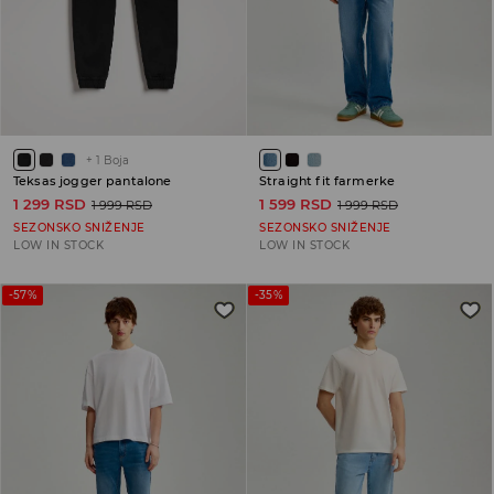
+
1
Boja
Teksas jogger pantalone
Straight fit farmerke
1 299 RSD
1 599 RSD
1 999 RSD
1 999 RSD
SEZONSKO SNIŽENJE
SEZONSKO SNIŽENJE
LOW IN STOCK
LOW IN STOCK
-57%
-35%