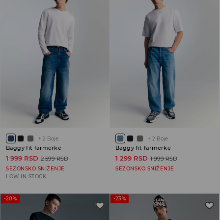
+
2
Boje
+
2
Boje
Baggy fit farmerke
Baggy fit farmerke
1 999 RSD
1 299 RSD
2 599 RSD
1 999 RSD
SEZONSKO SNIŽENJE
SEZONSKO SNIŽENJE
LOW IN STOCK
-20%
-23%