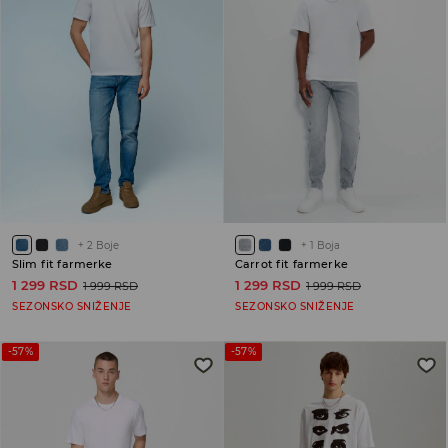
+
2
Boje
+
1
Boja
Slim fit farmerke
Carrot fit farmerke
1 299 RSD
1 299 RSD
1 999 RSD
1 999 RSD
SEZONSKO SNIŽENJE
SEZONSKO SNIŽENJE
-57%
-57%