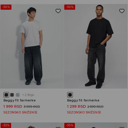
-50%
-50%
+
2
Boje
Baggy fit farmerke
Baggy fit farmerke
1 999 RSD
1 299 RSD
3 999 RSD
2 599 RSD
SEZONSKO SNIŽENJE
SEZONSKO SNIŽENJE
-33%
-35%