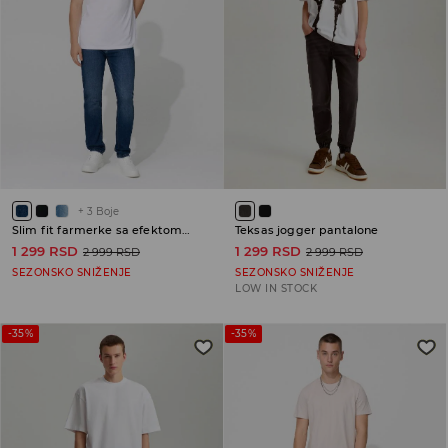
+
3
Boje
Slim fit farmerke sa efektom izbledelosti
Teksas jogger pantalone
1 299 RSD
1 299 RSD
2 999 RSD
2 999 RSD
SEZONSKO SNIŽENJE
SEZONSKO SNIŽENJE
LOW IN STOCK
-35%
-35%