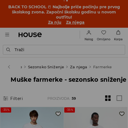
OMG, kako je povoljno! Dozvoli da te iznenadimo –
pogledaj nove cene u akciji SEZONSKO SNIŽENJE ➡️
Za nju
Za njega
Omiljeno
Nalog
Korpa
Traži
House
Sezonsko Sniženje
Za njega
Farmerke
Muške farmerke - sezonsko sniženje
Filteri
PROIZVODA
:
59
-35%
-35%