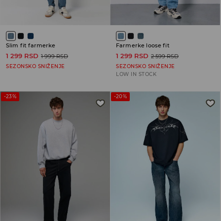
Slim fit farmerke
Farmerke loose fit
1 299 RSD
1 299 RSD
1 999 RSD
2 599 RSD
SEZONSKO SNIŽENJE
SEZONSKO SNIŽENJE
LOW IN STOCK
-23%
-20%