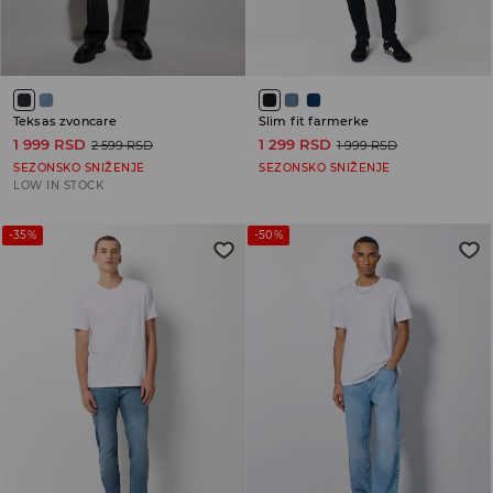
Teksas zvoncare
Slim fit farmerke
1 999 RSD
1 299 RSD
2 599 RSD
1 999 RSD
SEZONSKO SNIŽENJE
SEZONSKO SNIŽENJE
LOW IN STOCK
-35%
-50%