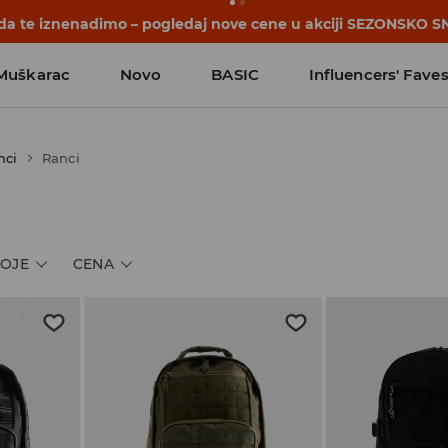
 da te iznenadimo – pogledaj nove cene u akciji SEZONSKO S
Muškarac
Novo
BASIC
Influencers' Fave
nci
Ranci
OJE
CENA