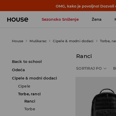
OMG, kako je povoljno! Dozvoli
Sezonsko Sniženje
Žena
House
Muškarac
Cipele & modni dodaci
Torbe, ra
Ranci
Back to school
SORTIRAJ PO
B
Odeća
Cipele & modni dodaci
Cipele
Torbe, ranci
Ranci
Torbe