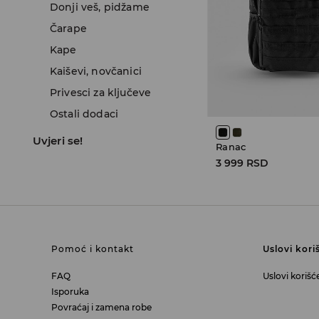
Donji veš, pidžame
Čarape
Kape
Kaiševi, novčanici
Privesci za ključeve
Ostali dodaci
Uvjeri se!
Ranac
3 999 RSD
Pomoć i kontakt
Uslovi kori
FAQ
Uslovi korišć
Isporuka
Povraćaj i zamena robe