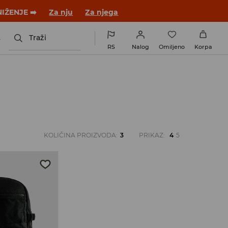
NIŽENJE ➡️
Za nju
Za njega
s
Traži
RS
Nalog
Omiljeno
Korpa
KOLIČINA PROIZVODA
:
3
PRIKAZ
:
4
5