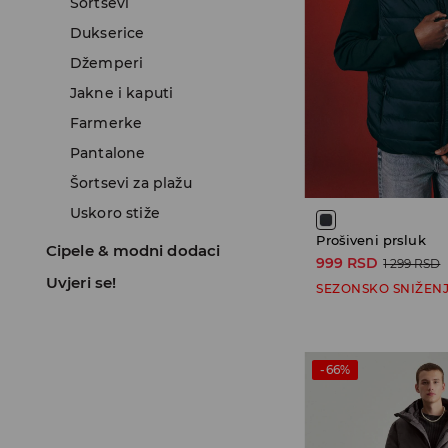
Šortsevi
Dukserice
Džemperi
Jakne i kaputi
Farmerke
Pantalone
Šortsevi za plažu
Uskoro stiže
Prošiveni prsluk
Cipele & modni dodaci
999 RSD
1 299 RSD
Uvjeri se!
SEZONSKO SNIŽEN
-66%