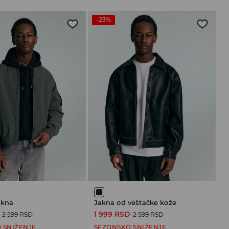
-23%
akna
Jakna od veštačke kože
1 999 RSD
2 599 RSD
2 599 RSD
 SNIŽENJE
SEZONSKO SNIŽENJE