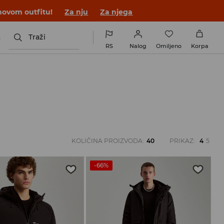
novom outfitu!
Za nju
Za njega
s
Traži
RS
Nalog
Omiljeno
Korpa
KOLIČINA PROIZVODA
:
40
PRIKAZ
:
4
5
-66%