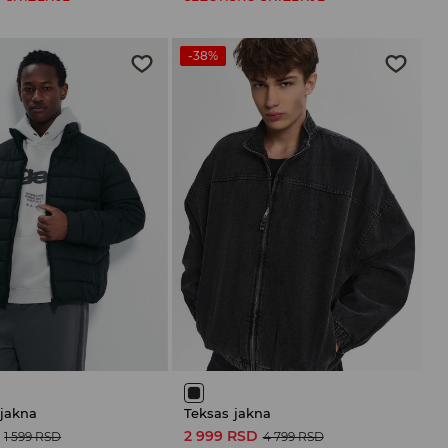
-38%
 jakna
Teksas jakna
2 999 RSD
1 599 RSD
4 799 RSD