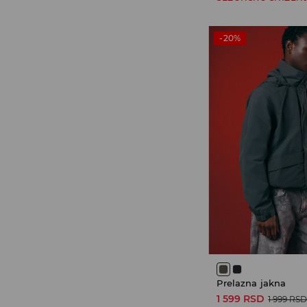
-20%
Prelazna jakna
1 599 RSD
1 999 RS