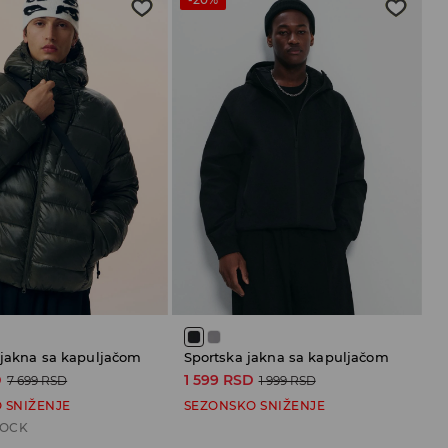
 jakna sa kapuljačom
Sportska jakna sa kapuljačom
D
1 599 RSD
7 699 RSD
1 999 RSD
 SNIŽENJE
SEZONSKO SNIŽENJE
TOCK