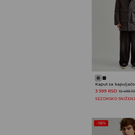
Kaput sa kapuljač
3 599 RSD
10 499 R
SEZONSKO SNIŽEN
-58%