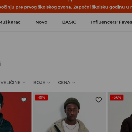
počinju pre prvog školskog zvona. Započni školsku godinu u 
Muškarac
Novo
BASIC
Influencers' Fave
i
VELIČINE
BOJE
CENA
-19%
-56%