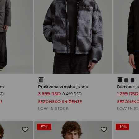
om
Prošivena zimska jakna
Bomber j
3 599 RSD
1 299 RSD
SD
8 499 RSD
JE
SEZONSKO SNIŽENJE
SEZONSKO
LOW IN STOCK
LOW IN S
-53%
-19%