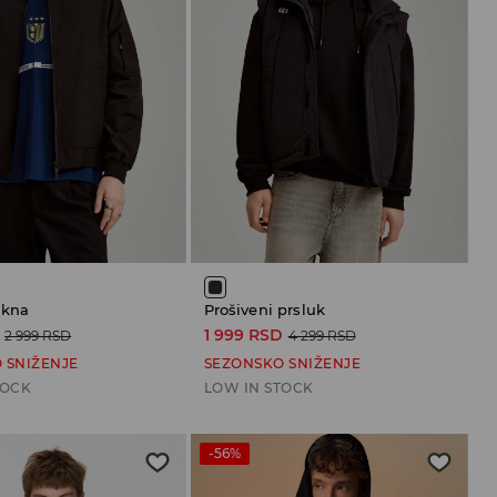
akna
Prošiveni prsluk
1 999 RSD
2 999 RSD
4 299 RSD
 SNIŽENJE
SEZONSKO SNIŽENJE
TOCK
LOW IN STOCK
-56%