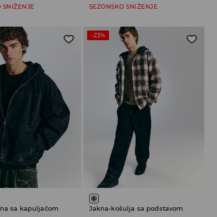
 SNIŽENJE
SEZONSKO SNIŽENJE
-23%
kna sa kapuljačom
Jakna-košulja sa podstavom