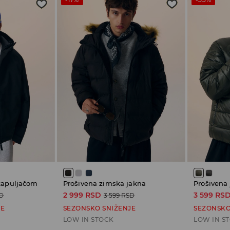
 kapuljačom
Prošivena zimska jakna
Prošivena
2 999 RSD
3 599 RS
SD
3 599 RSD
JE
SEZONSKO SNIŽENJE
SEZONSKO
LOW IN STOCK
LOW IN S