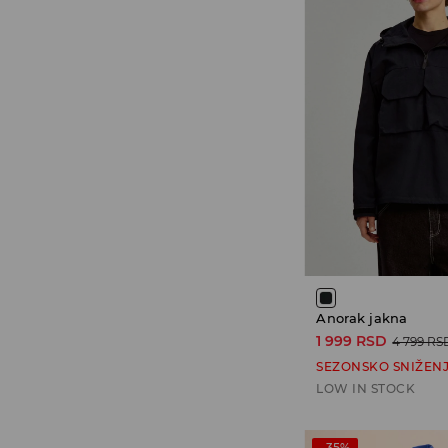
Anorak jakna
1 999 RSD
4 799 RS
SEZONSKO SNIŽEN
LOW IN STOCK
-35%