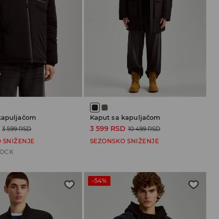
kapuljačom
Kaput sa kapuljačom
3 599 RSD
3 599 RSD
10 499 RSD
 SNIŽENJE
SEZONSKO SNIŽENJE
TOCK
-54%