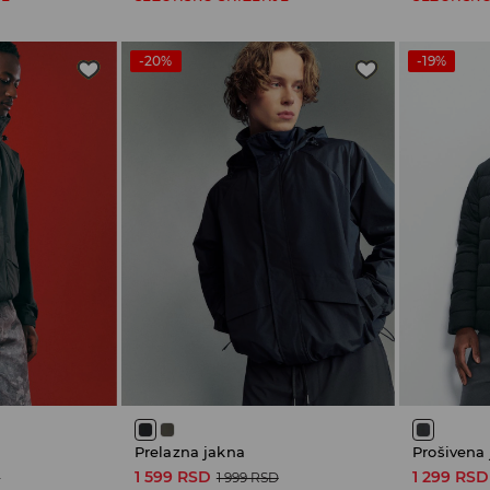
-20%
-19%
Prelazna jakna
Prošivena
1 599 RSD
1 299 RSD
D
1 999 RSD