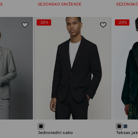
JE
SEZONSKO SNIŽENJE
SEZONSKO
-20%
-20%
Jednoredni sako
Teksas ja