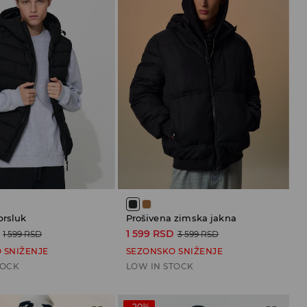
prsluk
Prošivena zimska jakna
1 599 RSD
1 599 RSD
3 599 RSD
 SNIŽENJE
SEZONSKO SNIŽENJE
TOCK
LOW IN STOCK
-20%