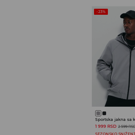
-23%
Sportska jakna sa
1 999 RSD
2 599 RS
SEZONSKO SNIŽEN