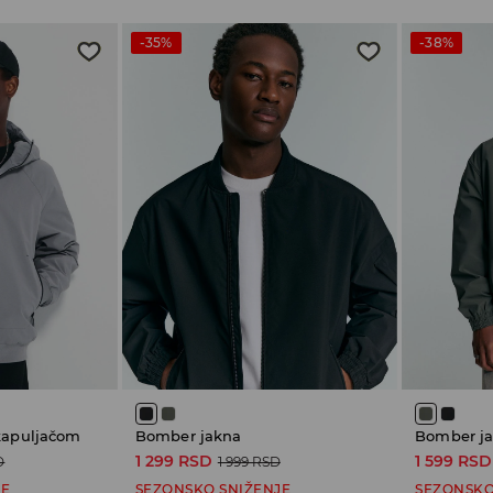
-35%
-38%
 kapuljačom
Bomber jakna
Bomber j
1 299 RSD
1 599 RSD
D
1 999 RSD
JE
SEZONSKO SNIŽENJE
SEZONSKO