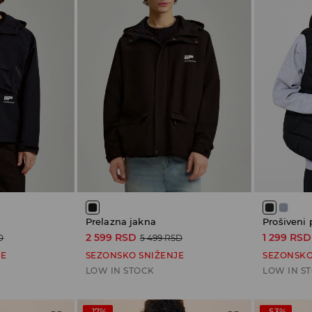
Prelazna jakna
Prošiveni 
2 599 RSD
1 299 RSD
D
5 499 RSD
JE
SEZONSKO SNIŽENJE
SEZONSKO
LOW IN STOCK
LOW IN S
-17%
-53%