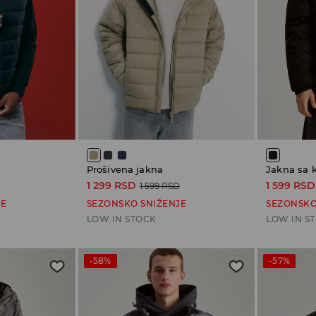
Prošivena jakna
Jakna sa 
1 299 RSD
1 599 RSD
1 599 RSD
JE
SEZONSKO SNIŽENJE
SEZONSKO
LOW IN STOCK
LOW IN S
-58%
-57%