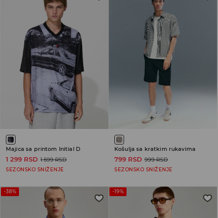
Majica sa printom Initial D
Košulja sa kratkim rukavima
1 299 RSD
799 RSD
1 599 RSD
999 RSD
SEZONSKO SNIŽENJE
SEZONSKO SNIŽENJE
-38%
-19%