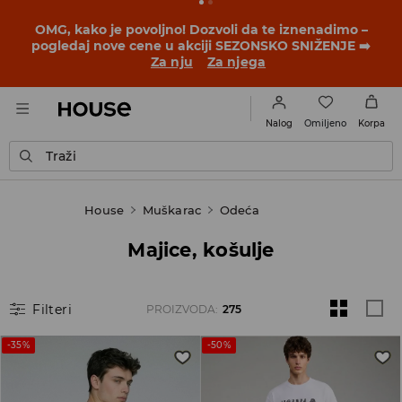
OMG, kako je povoljno! Dozvoli da te iznenadimo –
pogledaj nove cene u akciji SEZONSKO SNIŽENJE ➡️
Za nju
Za njega
Omiljeno
Nalog
Korpa
Traži
House
Muškarac
Odeća
Majice, košulje
Filteri
PROIZVODA
:
275
-35%
-50%