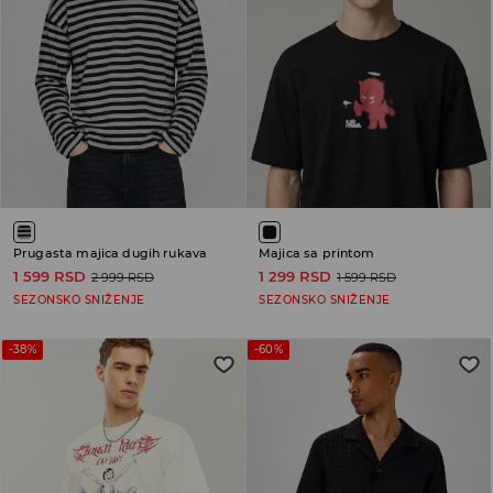
Prugasta majica dugih rukava
Majica sa printom
1 599 RSD
1 299 RSD
2 999 RSD
1 599 RSD
SEZONSKO SNIŽENJE
SEZONSKO SNIŽENJE
-38%
-60%