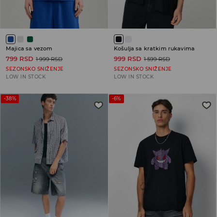
Majica sa vezom
Košulja sa kratkim rukavima
799 RSD
999 RSD
1 999 RSD
1 599 RSD
SEZONSKO SNIŽENJE
SEZONSKO SNIŽENJE
LOW IN STOCK
LOW IN STOCK
-38%
-6%