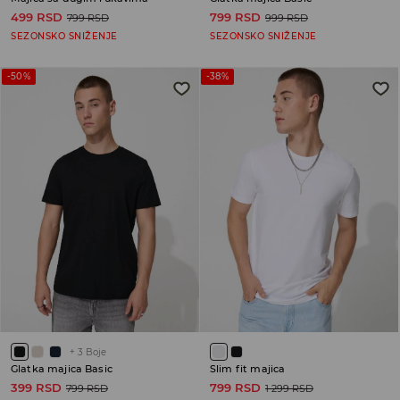
499 RSD
799 RSD
799 RSD
999 RSD
SEZONSKO SNIŽENJE
SEZONSKO SNIŽENJE
-50%
-38%
+
3
Boje
Glatka majica Basic
Slim fit majica
399 RSD
799 RSD
799 RSD
1 299 RSD