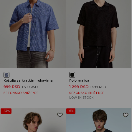
Košulja sa kratkim rukavima
Polo majica
999 RSD
1 299 RSD
1 599 RSD
1 599 RSD
SEZONSKO SNIŽENJE
SEZONSKO SNIŽENJE
LOW IN STOCK
-23%
-6%