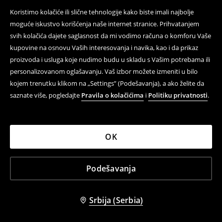
Koristimo kolačiće ili slične tehnologije kako biste imali najbolje
-33%
-20%
moguće iskustvo korišćenja naše internet stranice. Prihvatanjem
svih kolačića dajete saglasnost da mi vodimo računa o komforu Vaše
kupovine na osnovu Vaših interesovanja i navika, kao i da prikaz
proizvoda i usluga koje nudimo budu u skladu s Vašim potrebama ili
personalizovanom oglašavanju. Vaš izbor možete izmeniti u bilo
kojem trenutku klikom na „Settings” (Podešavanja), a ako želite da
saznate više, pogledajte
Pravila o kolačićima
i
Politiku privatnosti
.
OK
Podešavanja
Košulja sa kratkim rukavima
Praznična majica Grinch
1 999 RSD
799 RSD
2 999 RSD
999 RSD
Srbija (Serbia)
SEZONSKO SNIŽENJE
SEZONSKO SNIŽENJE
LOW IN STOCK