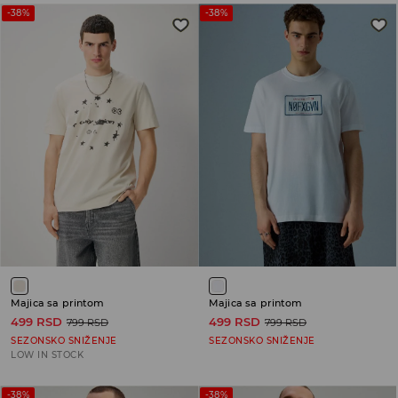
-38%
-38%
Majica sa printom
Majica sa printom
499 RSD
499 RSD
799 RSD
799 RSD
SEZONSKO SNIŽENJE
SEZONSKO SNIŽENJE
LOW IN STOCK
-38%
-38%