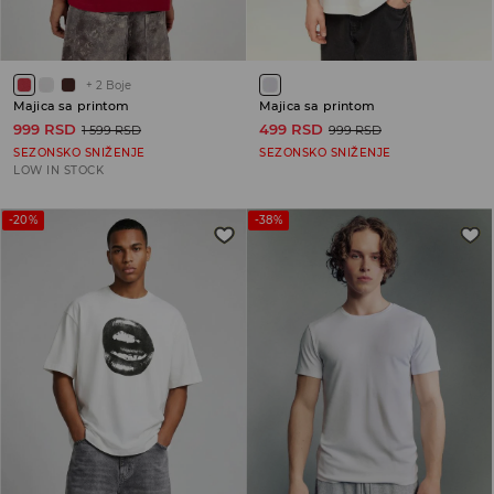
+
2
Boje
Majica sa printom
Majica sa printom
999 RSD
499 RSD
1 599 RSD
999 RSD
SEZONSKO SNIŽENJE
SEZONSKO SNIŽENJE
LOW IN STOCK
-20%
-38%