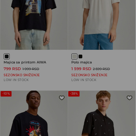
Majica sa printom AIWA
Polo majica
799 RSD
1 599 RSD
1 999 RSD
2 599 RSD
SEZONSKO SNIŽENJE
SEZONSKO SNIŽENJE
LOW IN STOCK
LOW IN STOCK
-10%
-38%