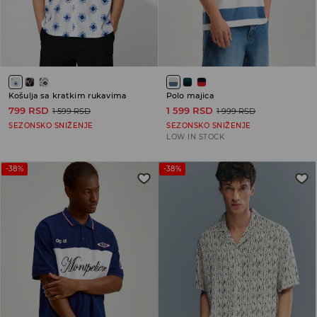
Košulja sa kratkim rukavima
Polo majica
799 RSD
1 599 RSD
1 599 RSD
1 999 RSD
SEZONSKO SNIŽENJE
SEZONSKO SNIŽENJE
LOW IN STOCK
-38%
-38%