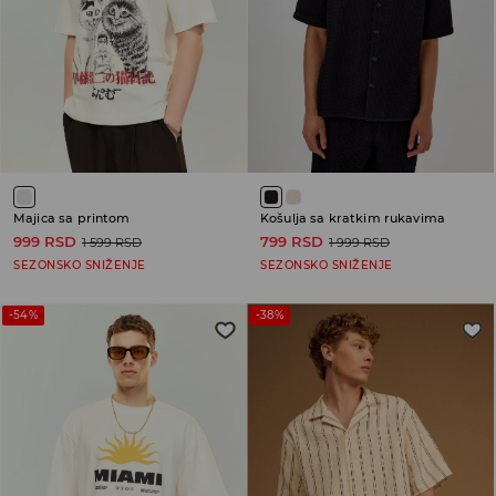
Majica sa printom
Košulja sa kratkim rukavima
999 RSD
799 RSD
1 599 RSD
1 999 RSD
SEZONSKO SNIŽENJE
SEZONSKO SNIŽENJE
-54%
-38%