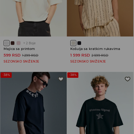
+
2
Boje
Majica sa printom
Košulja sa kratkim rukavima
599 RSD
1 599 RSD
1 299 RSD
2 599 RSD
SEZONSKO SNIŽENJE
SEZONSKO SNIŽENJE
-38%
-38%