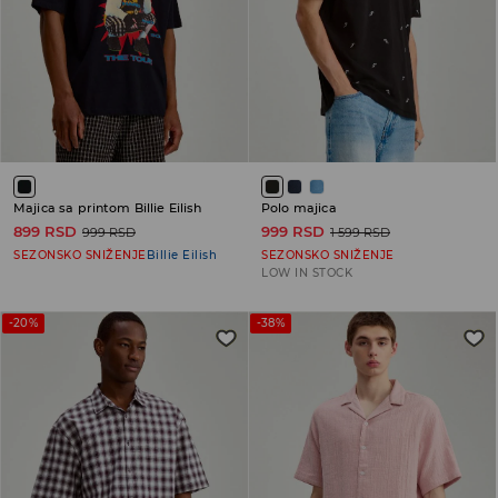
Majica sa printom Billie Eilish
Polo majica
899 RSD
999 RSD
999 RSD
1 599 RSD
SEZONSKO SNIŽENJE
Billie Eilish
SEZONSKO SNIŽENJE
LOW IN STOCK
-20%
-38%