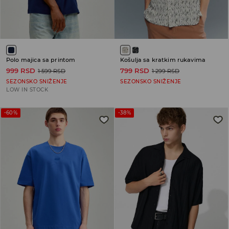
Polo majica sa printom
Košulja sa kratkim rukavima
999 RSD
799 RSD
1 599 RSD
1 299 RSD
SEZONSKO SNIŽENJE
SEZONSKO SNIŽENJE
LOW IN STOCK
-60%
-38%