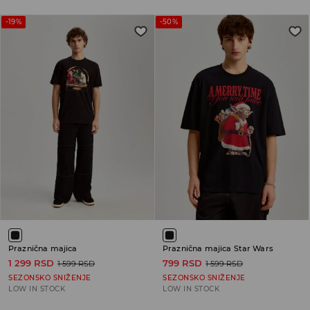
-19%
-50%
Praznična majica
Praznična majica Star Wars
1 299 RSD
799 RSD
1 599 RSD
1 599 RSD
SEZONSKO SNIŽENJE
SEZONSKO SNIŽENJE
LOW IN STOCK
LOW IN STOCK