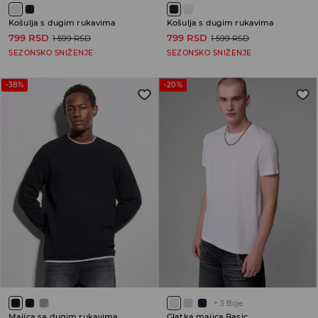
Košulja s dugim rukavima
Košulja s dugim rukavima
799 RSD
799 RSD
1 599 RSD
1 599 RSD
SEZONSKO SNIŽENJE
SEZONSKO SNIŽENJE
-38%
-20%
+
3
Boje
Majica sa dugim rukavima
Glatka majica Basic