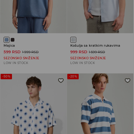
Majica
Košulja sa kratkim rukavima
599 RSD
999 RSD
1 999 RSD
1 599 RSD
SEZONSKO SNIŽENJE
SEZONSKO SNIŽENJE
LOW IN STOCK
LOW IN STOCK
-50%
-20%