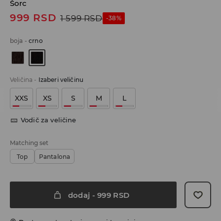
Šorc
999
RSD
1 599
RSD
-38%
boja
-
crno
Veličina
-
Izaberi veličinu
XXS
XS
S
M
L
Vodič za veličine
Matching set
Top
Pantalona
dodaj
-
999
RSD