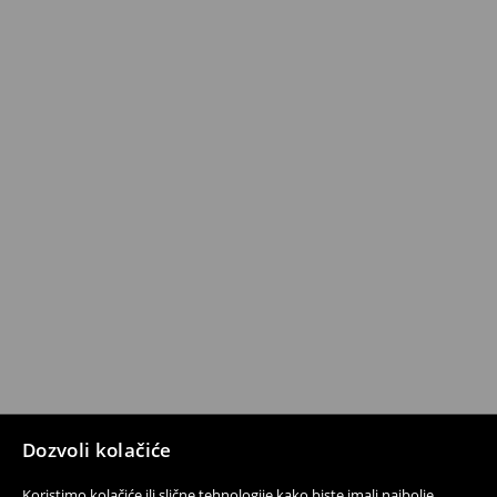
Dozvoli kolačiće
Koristimo kolačiće ili slične tehnologije kako biste imali najbolje