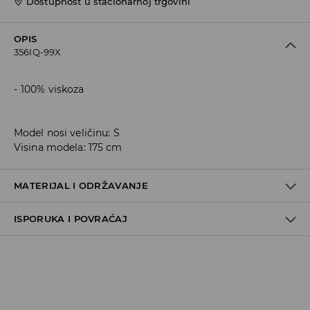
Dostupnost u stacionarnoj trgovini
OPIS
356IQ-99X
100% viskoza
Model nosi veličinu: S
Visina modela: 175 cm
MATERIJAL I ODRŽAVANJE
ISPORUKA I POVRAĆAJ
Metode dostave
Za vreme perioda praznika, vreme dostave može
potrajati duže.