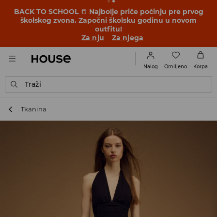
BACK TO SCHOOL
📒
Najbolje priče počinju pre prvog
školskog zvona. Započni školsku godinu u novom
outfitu!
Za nju
Za njega
Omiljeno
Nalog
Korpa
Traži
Tkanina