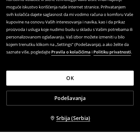
moguće iskustvo korišćenja naše internet stranice. Prihvatanjem
svih kolačića dajete saglasnost da mi vodimo računa o komforu Vaše
kupovine na osnovu Vaših interesovanja i navika, kao i da prikaz
proizvoda i usluga koje nudimo budu u skladu s Vašim potrebama ili
personalizovanom oglašavanju. Vaš izbor možete izmeniti u bilo
kojem trenutku klikom na „Settings” (Podešavanja), a ako želite da
saznate više, pogledajte
Pravila o kolačićima
i
Politiku privatnosti
.
OK
Podešavanja
Srbija (Serbia)